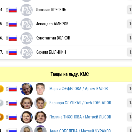
4.
Ярослав КРЕГЕЛЬ
1
RUS
5.
Искандер АМИРОВ
1
6.
Константин ВОЛКОВ
1
RUS
7.
Кирилл БЫЛИНИН
1
RUS
Танцы на льду, КМС
RUS
Мария ФЕФЕЛОВА / Артём ВАЛОВ
1
1
Варвара СЛУЦКАЯ / Глеб ГОНЧАРОВ
1
2
Полина ТИХОНОВА / Матвей ЛЫСОВ
1
3
4.
Анна СОБОЛЕВА / Матвей ЧУРАКОВ
1