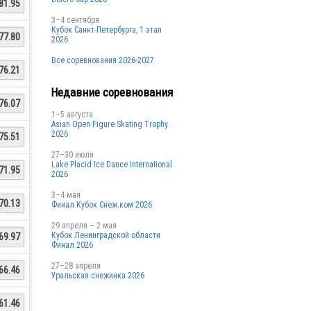
81.95
3–4 сентября
Кубок Санкт-Петербурга, 1 этап
77.80
2026
Все соревнования 2026-2027
76.21
Недавние соревнования
76.07
1–5 августа
Asian Open Figure Skating Trophy
2026
75.51
27–30 июля
Lake Placid Ice Dance International
71.95
2026
3–4 мая
70.13
Финал Кубок Снеж.ком 2026
29 апреля – 2 мая
Кубок Ленинградской области
69.97
Финал 2026
27–28 апреля
66.46
Уральская снежинка 2026
61.46