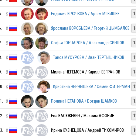
5.
Евдокия КРЮЧКОВА / Артём МЯКИШЕВ
1
RUS
6.
Ярослава ВОРОБЬЁВА / Георгий ЦЫМБАЛОВ
1
RUS
7.
Софья ГОНЧАРОВА / Александр СИНЦОВ
1
8.
Таиса МУСУРОВА / Иван ТЕРТЫШНИКОВ
1
RUS
9.
Милана ЧЕГЕМОВА / Кирилл ЕВГРАФОВ
1
0.
Кристина ЧЕРНЫШЕВА / Семен ФИТЕРМАН
1
RUS
1.
Полина НЕГАНОВА / Богдан ШАМКОВ
1
RUS
2.
Ева ВАСЮКЕВИЧ / Максим АФОНИН
1
3.
Ирина КУЗНЕЦОВА / Андрей ТИХОМИРОВ
1