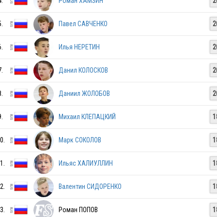
4.
Роман ХАМЗИН
2
RUS
5.
Павел САВЧЕНКО
2
6.
Илья НЕРЕТИН
2
RUS
7.
Данил КОЛОСКОВ
2
RUS
8.
Даниил ЖОЛОБОВ
2
9.
Михаил КЛЕПАЦКИЙ
1
RUS
0.
Марк СОКОЛОВ
1
1.
Ильяс ХАЛИУЛЛИН
1
RUS
2.
Валентин СИДОРЕНКО
1
RUS
3.
Роман ПОПОВ
1