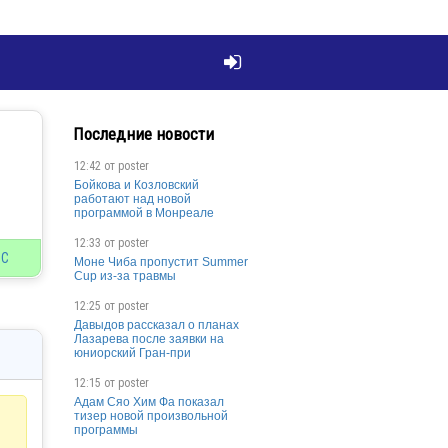

Последние новости
12:42 от
poster
Бойкова и Козловский
работают над новой
программой в Монреале
12:33 от
poster
МС
Моне Чиба пропустит Summer
Cup из-за травмы
12:25 от
poster
Давыдов рассказал о планах
Лазарева после заявки на
юниорский Гран-при
12:15 от
poster
Адам Сяо Хим Фа показал
тизер новой произвольной
программы