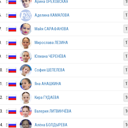
5.
Арина ОРЕХОВСКАЯ
1
6.
Аделина КАМАЛОВА
1
7.
Майя САРАФАНОВА
1
8.
Мирослава ЛЕЗИНА
1
9.
Юлиана ЧЕРЕНЁВА
1
0.
София ШЕПЕЛЕВА
1
RUS
1.
Яна АНАШКИНА
1
2.
Кира ГУДАЕВА
1
RUS
3.
Валерия ЛИТВИНЧЁВА
1
4.
Алёна БОЛДЫРЕВА
1
RUS