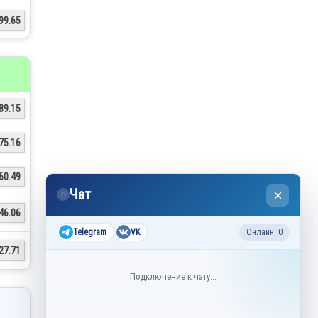
99.65
89.15
75.16
60.49
Чат
×
◌
46.06
Telegram
VK
Онлайн: 0
27.71
Подключение к чату...