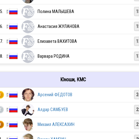
5.
Полина МАЛЫШЕВА
1
RUS
6.
Анастасия ЖУЛАНОВА
1
7.
Елизавета ВАХИТОВА
1
RUS
8.
Варвара РОДИНА
1
RUS
Юноши, КМС
Арсений ФЕДОТОВ
2
1
RUS
Алдар САМБУЕВ
2
2
RUS
Михаил АЛЕКСАХИН
2
3