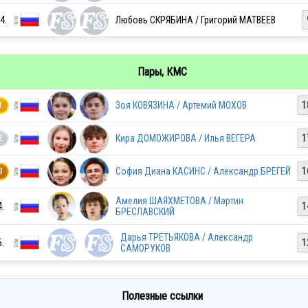
RUS
4.
Любовь СКРЯБИНА / Григорий МАТВЕЕВ
RUS
Пары, КМС
Зоя КОВЯЗИНА / Артемий МОХОВ
1
1
RUS
Кира ДОМОЖИРОВА / Илья ВЕГЕРА
1
2
София Диана КАСИНС / Александр БРЕГЕЙ
1
3
RUS
Амелия ШАЯХМЕТОВА / Мартин
4.
1
БРЕСЛАВСКИЙ
RUS
Дарья ТРЕТЬЯКОВА / Александр
5.
1
САМОРУКОВ
RUS
Полезные ссылки