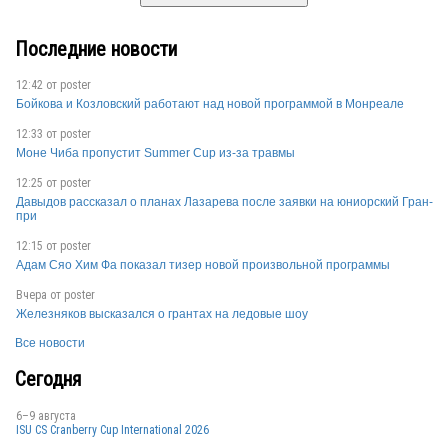
Последние новости
12:42 от
poster
Бойкова и Козловский работают над новой программой в Монреале
12:33 от
poster
Моне Чиба пропустит Summer Cup из-за травмы
12:25 от
poster
Давыдов рассказал о планах Лазарева после заявки на юниорский Гран-
при
12:15 от
poster
Адам Сяо Хим Фа показал тизер новой произвольной программы
Вчера от
poster
Железняков высказался о грантах на ледовые шоу
Все новости
Сегодня
6–9 августа
ISU CS Cranberry Cup International 2026