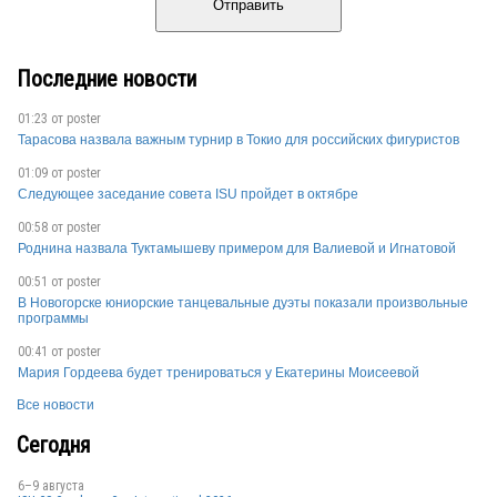
Отправить
Последние новости
01:23 от
poster
Тарасова назвала важным турнир в Токио для российских фигуристов
01:09 от
poster
Следующее заседание совета ISU пройдет в октябре
00:58 от
poster
Роднина назвала Туктамышеву примером для Валиевой и Игнатовой
00:51 от
poster
В Новогорске юниорские танцевальные дуэты показали произвольные
программы
00:41 от
poster
Мария Гордеева будет тренироваться у Екатерины Моисеевой
Все новости
Сегодня
6–9 августа