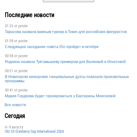
Последние новости
01:23 от
poster
Тарасова назвала важным турнир в Токио для российских фигуристов
01:09 от
poster
Следующее заседание совета ISU пройдет в октябре
00:58 от
poster
Роднина назвала Туктамышеву примером для Валиевой и Игнатовой
00:51 от
poster
В Новогорске юниорские танцевальные дуэты показали произвольные
программы
00:41 от
poster
Мария Гордеева будет тренироваться у Екатерины Моисеевой
Все новости
Сегодня
6–9 августа
ISU CS Cranberry Cup International 2026