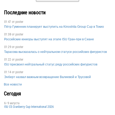
Последние новости
01:47 от
poster
Пётр Гуменник планирует выступить на Kinoshita Group Cup в Токио
01:38 от
poster
Российские юниоры выступят на этапе ISU Гран-при в Сиане
01:29 от
poster
Тарасова высказалась о нейтральном статусе российских фигуристов
01:22 от
poster
ISU присвоил нейтральный статус ряду российских фигуристов
01:14 от
poster
Энберт назвал важным возвращение Валиевой и Трусовой
Все новости
Сегодня
6–9 августа
ISU CS Cranberry Cup International 2026