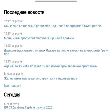
Последние новости
12:42 от
poster
Бойкова и Козловский работают над новой программой в Монреале
12:33 от
poster
Моне Чиба пропустит Summer Cup из-за травмы
12:25 от
poster
Давыдов рассказал о планах Лазарева после заявки на юниорский Гран-
при
12:15 от
poster
Адам Сяо Хим Фа показал тизер новой произвольной программы
Вчера от
poster
Железняков высказался о грантах на ледовые шоу
Все новости
Сегодня
6–9 августа
ISU CS Cranberry Cup International 2026