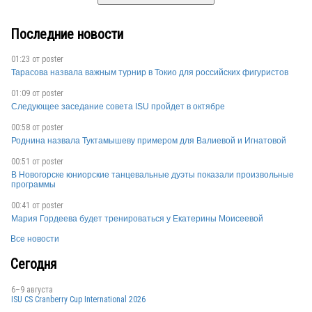
Последние новости
01:23 от
poster
Тарасова назвала важным турнир в Токио для российских фигуристов
01:09 от
poster
Следующее заседание совета ISU пройдет в октябре
00:58 от
poster
Роднина назвала Туктамышеву примером для Валиевой и Игнатовой
00:51 от
poster
В Новогорске юниорские танцевальные дуэты показали произвольные
программы
00:41 от
poster
Мария Гордеева будет тренироваться у Екатерины Моисеевой
Все новости
Сегодня
6–9 августа
ISU CS Cranberry Cup International 2026