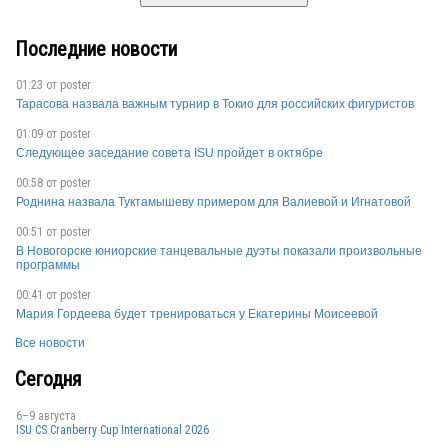
Последние новости
01:23 от
poster
Тарасова назвала важным турнир в Токио для российских фигуристов
01:09 от
poster
Следующее заседание совета ISU пройдет в октябре
00:58 от
poster
Роднина назвала Туктамышеву примером для Валиевой и Игнатовой
00:51 от
poster
В Новогорске юниорские танцевальные дуэты показали произвольные
программы
00:41 от
poster
Мария Гордеева будет тренироваться у Екатерины Моисеевой
Все новости
Сегодня
6–9 августа
ISU CS Cranberry Cup International 2026