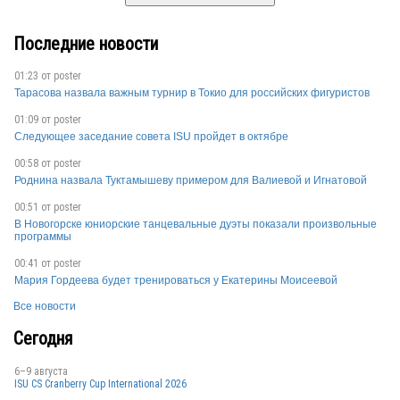
Последние новости
01:23 от
poster
Тарасова назвала важным турнир в Токио для российских фигуристов
01:09 от
poster
Следующее заседание совета ISU пройдет в октябре
00:58 от
poster
Роднина назвала Туктамышеву примером для Валиевой и Игнатовой
00:51 от
poster
В Новогорске юниорские танцевальные дуэты показали произвольные
программы
00:41 от
poster
Мария Гордеева будет тренироваться у Екатерины Моисеевой
Все новости
Сегодня
6–9 августа
ISU CS Cranberry Cup International 2026