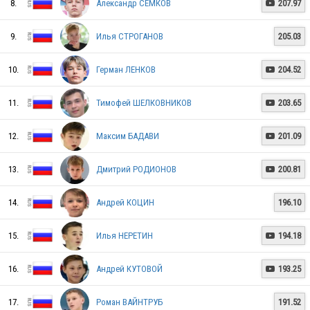
8.
Александр СЕМКОВ
207.97

9.
Илья СТРОГАНОВ
205.03
RUS
10.
Герман ЛЕНКОВ
204.52

11.
Тимофей ШЕЛКОВНИКОВ
203.65

RUS
12.
Максим БАДАВИ
201.09

RUS
13.
Дмитрий РОДИОНОВ
200.81

14.
Андрей КОЦИН
196.10
RUS
15.
Илья НЕРЕТИН
194.18

16.
Андрей КУТОВОЙ
193.25

RUS
17.
Роман ВАЙНТРУБ
191.52