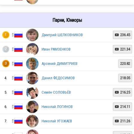
RUS
Парни, Юниоры
Дмитрий ШЕЛКОВНИКОВ
236.45
1

RUS
Иван РАМЗЕНКОВ
221.34
2

RUS
Арсений ДИМИТРИЕВ
220.82
3
4.
Данил ФЕДОСИМОВ
218.05
RUS
5.
Семён СОЛОВЬЁВ
216.25

6.
Николай ЛОГИНОВ
214.11

RUS
7.
Николай УГОЖАЕВ
211.26

RUS