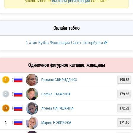
указать после
быстрой регистрации
на сайте.
Онлайн-табло
1 этап Кубка Федерации Санкт-Петербурга
Одиночное фигурное катание, женщины
Полина СВИРИДЕНКО
190.82
1
София ЗАХАРОВА
179.62
2
Агнета ЛАТУШКИНА
172.72
3
4.
Мария НОВИКОВА
171.10