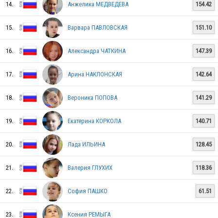
14.
Анжелика МЕДВЕДЕВА
154.42
15.
Варвара ПАВЛОВСКАЯ
151.10
16.
Александра ЧАТКИНА
147.39
17.
Арина НАКЛОНСКАЯ
142.64
RUS
18.
Вероника ПОПОВА
141.29
RUS
19.
Екатерина КОРКОЛА
140.71
20.
Лада ИЛЬИНА
128.45
RUS
21.
Валерия ГЛУХИХ
118.36
22.
София ПАШКО
61.51
RUS
23.
Ксения РЕМЫГА