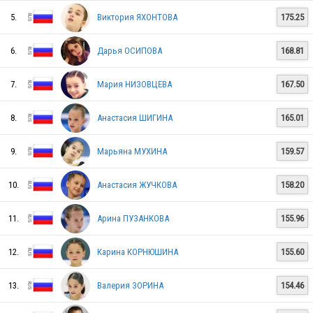
RUS
5.
Виктория ЯХОНТОВА
175.25
6.
Дарья ОСИПОВА
168.81
RUS
7.
Мария НИЗОВЦЕВА
167.50
RUS
8.
Анастасия ШИГИНА
165.01
9.
Марьяна МУХИНА
159.57
RUS
10.
Анастасия ЖУЧКОВА
158.20
11.
Арина ПУЗАНКОВА
155.96
RUS
12.
Карина КОРНЮШИНА
155.60
RUS
13.
Валерия ЗОРИНА
154.46