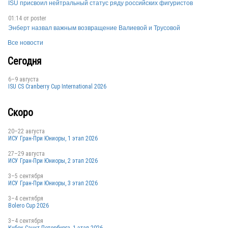
ISU присвоил нейтральный статус ряду российских фигуристов
01:14 от
poster
RUS
Энберт назвал важным возвращение Валиевой и Трусовой
Все новости
Сегодня
RUS
6–9 августа
ISU CS Cranberry Cup International 2026
RUS
Скоро
20–22 августа
ИСУ Гран-При Юниоры, 1 этап 2026
RUS
27–29 августа
ИСУ Гран-При Юниоры, 2 этап 2026
3–5 сентября
RUS
ИСУ Гран-При Юниоры, 3 этап 2026
3–4 сентября
Bolero Cup 2026
3–4 сентября
RUS
Кубок Санкт-Петербурга, 1 этап 2026