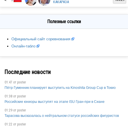
RUS
КАКАРАЗА
Полезные ссылки
RUS
Официальный сайт соревнования
Онлайн-табло
RUS
RUS
Последние новости
01:47 от
poster
Пётр Гуменник планирует выступить на Kinoshita Group Cup в Токио
RUS
01:38 от
poster
Российские юниоры выступят на этапе ISU Гран-при в Сиане
01:29 от
poster
RUS
Тарасова высказалась о нейтральном статусе российских фигуристов
01:22 от
poster