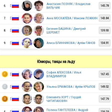
Анастасия ПОЗНЯК / Владислав
6.
145.78
ВИЛЬЧИК
RUS
7.
Анна МОСКАЛЁВА / Максим ЛОЖКИН
143.84
Евгения БАШИНА / Дмитрий
8.
139.93
ШЕРЕМЕТ
RUS
9.
Алиса БЛИННИКОВА / Артём ПАНОВ
134.91
RUS
Юниоры, танцы на льду
София АЛЕКСОВА / Илья
RUS
167.45
1
ВЛАДИМИРОВ
Ульяна ЕРМАКОВА / Артём КРЫЛОВ
149.52
2
RUS
Елизавета ХОРТ / Гордей
147.79
3
ЧИТИПАХОВЯН
Полина ПАНТЕЛЕЕВА / Андрей
4.
136.29