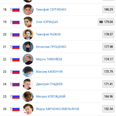
RUS
18.
Тимофей СЕРГИЕНКО
186.29
19.
Олег КУРИЦЫН
179.04

RUS
20.
Тимофей РЫЖОВ
178.57
21.
Вячеслав ПРОЦЕНКО
177.98
RUS
22.
Мирон ТИМОФЕЕВ
174.17
RUS
23.
Максим КАЛЕНЧУК
173.79
24.
Дмитрий ГЛАДНЕВ
171.41
RUS
25.
Михаил КЛЕПАЦКИЙ
166.96
26.
Федор БАРЧЕНКО-ЕМЕЛЬЯНОВ
152.54
RUS