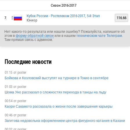
Сезон 2016-2017
Кубок России - Ростелеком 2016-2017, 5-й Этап
7.
116.66
Юниор
Нет какого-то результата или нашли ошибку? Пожалуйста, напишите об
этом в
форму обратной связи
или в нашем
техническом чате Телеграм
.
Там прямая связь с админом.
Последние новости
01:15 от
poster
Бойкова и Козловский выступят на турнире в Токио в сентябре
01:03 от
poster
Шома Уно рассказал о сложностях перехода в танцы на льду
00:54 от
poster
Каори Сакамото рассказала о жизни после завершения карьеры
RUS
00:46 от
poster
Загитова недовольна оформлением центра фигурного катания в Казани
00:32 от
poster