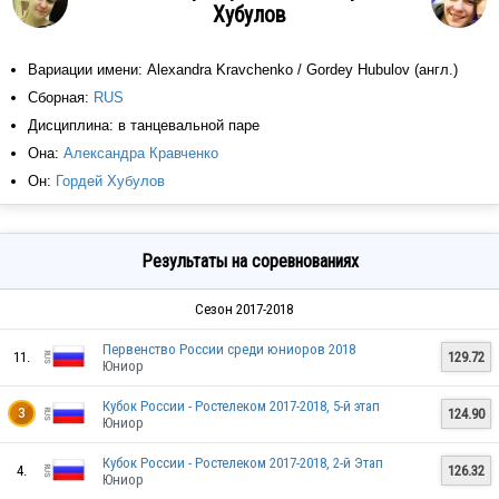
Хубулов
Вариации имени: Alexandra Kravchenko / Gordey Hubulov (англ.)
Сборная:
RUS
Дисциплина: в танцевальной паре
Она:
Александра Кравченко
Он:
Гордей Хубулов
Результаты на соревнованиях
Сезон 2017-2018
Первенство России среди юниоров 2018
11.
129.72
Юниор
Кубок России - Ростелеком 2017-2018, 5-й этап
124.90
3
Юниор
Кубок России - Ростелеком 2017-2018, 2-й Этап
4.
126.32
Юниор