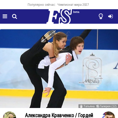
Популярно сейчас:
Чемпионат мира 2027
beta




Татьяна
Галерея (12)


Александра Кравченко / Гордей