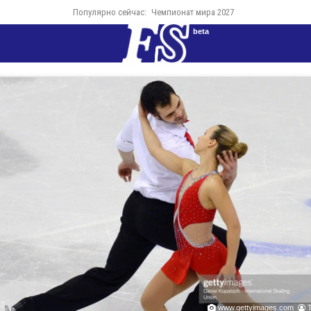
Популярно сейчас:
Чемпионат мира 2027
beta
www.gettyimages.com

