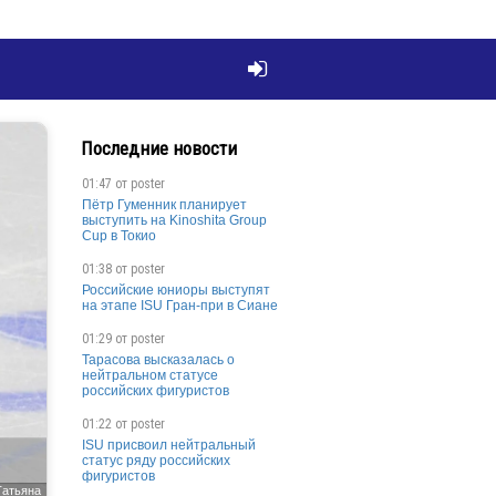

Последние новости
01:47 от
poster
Пётр Гуменник планирует
выступить на Kinoshita Group
Cup в Токио
01:38 от
poster
Российские юниоры выступят
на этапе ISU Гран-при в Сиане
01:29 от
poster
Тарасова высказалась о
нейтральном статусе
российских фигуристов
01:22 от
poster
ISU присвоил нейтральный
статус ряду российских
фигуристов
Татьяна