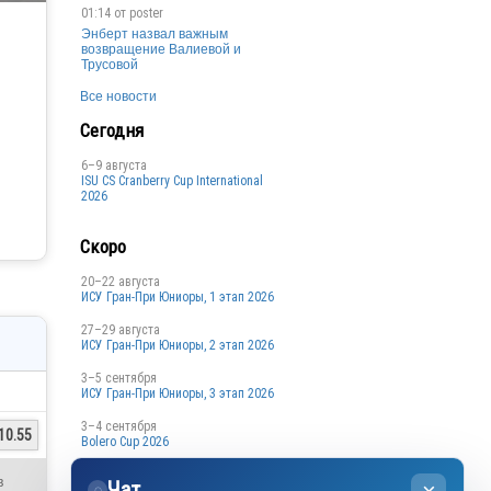
01:14 от
poster
Энберт назвал важным
возвращение Валиевой и
Трусовой
Все новости
Сегодня
6–9 августа
ISU CS Cranberry Cup International
2026
Скоро
20–22 августа
ИСУ Гран-При Юниоры, 1 этап 2026
27–29 августа
ИСУ Гран-При Юниоры, 2 этап 2026
3–5 сентября
ИСУ Гран-При Юниоры, 3 этап 2026
3–4 сентября
10.55
Bolero Cup 2026
3–4 сентября
в
Чат
Кубок Санкт-Петербурга, 1 этап
◌