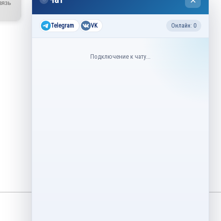
×
вязь
2026
Все соревнования 2026-2027
Telegram
VK
Онлайн: 0
Недавние соревнования
Подключение к чату...
3–6 августа
Контрольные прокаты юниоров,
танцы на льду 2026
1–5 августа
Asian Open Figure Skating Trophy
2026
27–30 июля
Lake Placid Ice Dance International
2026
3–4 мая
Финал Кубок Снеж.ком 2026
29 апреля – 2 мая
Кубок Ленинградской области
Финал 2026