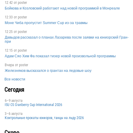
12:42 от
poster
Бойкова и Козловский работают над новой программой в Монреале
12:33 от
poster
Моне Чиба пропустит Summer Cup из-за травмы
12:25 от
poster
Давыдов рассказал о планах Лазарева после заявки на юниорский Гран-
при
12:15 от
poster
Адам Сяо Хим Фа показал тизер новой произвольной программы
Вчера от
poster
Железняков высказался о грантах на ледовые шоу
Все новости
Сегодня
6–9 августа
ISU CS Cranberry Cup International 2026
3–6 августа
Контрольные прокаты юниоров, танцы на льду 2026
Скоро