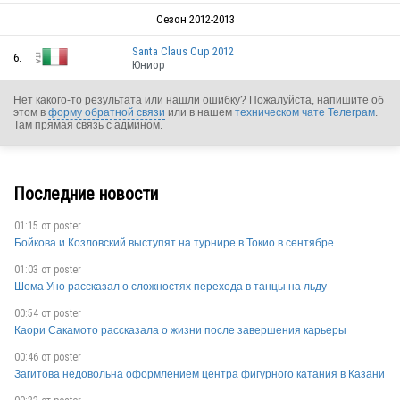
Сезон 2012-2013
Santa Claus Cup 2012
6.
Юниор
Нет какого-то результата или нашли ошибку? Пожалуйста, напишите об
этом в
форму обратной связи
или в нашем
техническом чате Телеграм
.
Там прямая связь с админом.
ITA
Последние новости
01:15 от
poster
ITA
Бойкова и Козловский выступят на турнире в Токио в сентябре
01:03 от
poster
Шома Уно рассказал о сложностях перехода в танцы на льду
00:54 от
poster
Каори Сакамото рассказала о жизни после завершения карьеры
00:46 от
poster
ITA
Загитова недовольна оформлением центра фигурного катания в Казани