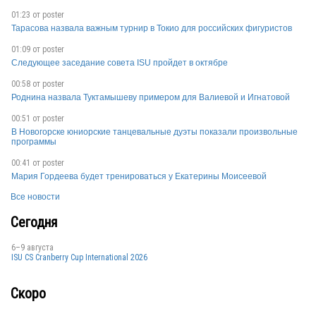
GER
01:23 от
poster
Тарасова назвала важным турнир в Токио для российских фигуристов
01:09 от
poster
Следующее заседание совета ISU пройдет в октябре
00:58 от
poster
Роднина назвала Туктамышеву примером для Валиевой и Игнатовой
GER
00:51 от
poster
В Новогорске юниорские танцевальные дуэты показали произвольные
программы
00:41 от
poster
GER
Мария Гордеева будет тренироваться у Екатерины Моисеевой
Все новости
Сегодня
GER
6–9 августа
ISU CS Cranberry Cup International 2026
Скоро