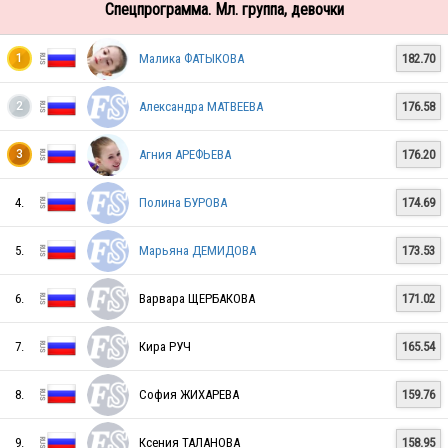
Спецпрограмма. Мл. группа, девочки
Малика ФАТЫКОВА
182.70
1
Александра МАТВЕЕВА
176.58
2
Агния АРЕФЬЕВА
176.20
3
4.
Полина БУРОВА
174.69
5.
Марьяна ДЕМИДОВА
173.53
6.
Варвара ЩЕРБАКОВА
171.02
7.
Кира РУЧ
165.54
8.
София ЖИХАРЕВА
159.76
9.
Ксения ТАЛАНОВА
158.95