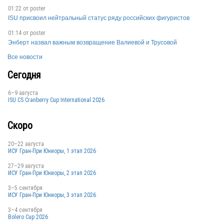
RUS
01:22 от
poster
ISU присвоил нейтральный статус ряду российских фигуристов
01:14 от
poster
Энберт назвал важным возвращение Валиевой и Трусовой
RUS
Все новости
Сегодня
RUS
6–9 августа
ISU CS Cranberry Cup International 2026
Скоро
RUS
20–22 августа
ИСУ Гран-При Юниоры, 1 этап 2026
27–29 августа
RUS
ИСУ Гран-При Юниоры, 2 этап 2026
3–5 сентября
ИСУ Гран-При Юниоры, 3 этап 2026
RUS
3–4 сентября
Bolero Cup 2026