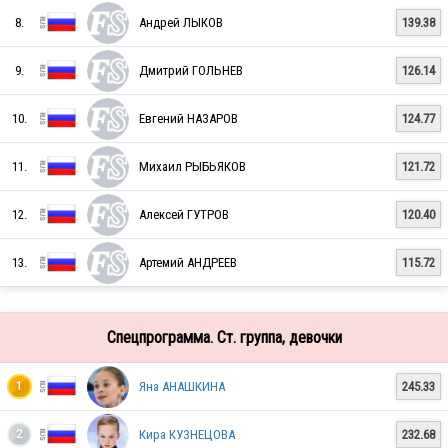
RUS
8.
Андрей ЛЫКОВ
139.38
9.
Дмитрий ГОЛЬНЕВ
126.14
RUS
10.
Евгений НАЗАРОВ
124.77
11.
Михаил РЫБЬЯКОВ
121.72
RUS
12.
Алексей ГУТРОВ
120.40
RUS
13.
Артемий АНДРЕЕВ
115.72
Спецпрограмма. Ст. группа, девочки
RUS
Яна АНАШКИНА
245.33
1
RUS
Кира КУЗНЕЦОВА
232.68
2