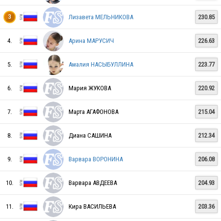
Лизавета МЕЛЬНИКОВА
230.85
3
RUS
4.
Арина МАРУСИЧ
226.63
5.
Амалия НАСЫБУЛЛИНА
223.77
RUS
6.
Мария ЖУКОВА
220.92
RUS
7.
Марта АГАФОНОВА
215.04
8.
Диана САШИНА
212.34
RUS
9.
Варвара ВОРОНИНА
206.08
10.
Варвара АВДЕЕВА
204.93
RUS
11.
Кира ВАСИЛЬЕВА
203.36