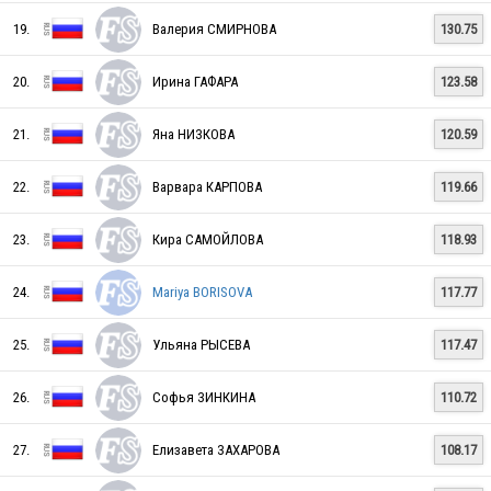
19.
Валерия СМИРНОВА
130.75
RUS
20.
Ирина ГАФАРА
123.58
RUS
21.
Яна НИЗКОВА
120.59
22.
Варвара КАРПОВА
119.66
RUS
23.
Кира САМОЙЛОВА
118.93
24.
Mariya BORISOVA
117.77
RUS
25.
Ульяна РЫСЕВА
117.47
RUS
26.
Софья ЗИНКИНА
110.72
27.
Елизавета ЗАХАРОВА
108.17
RUS