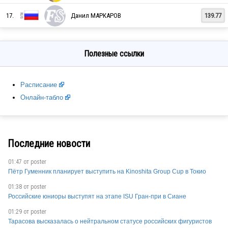
17.
Данил МАРКАРОВ
139.77
RUS
Полезные ссылки
RUS
Расписание
Онлайн-табло
RUS
Последние новости
RUS
01:47 от
poster
Пётр Гуменник планирует выступить на Kinoshita Group Cup в Токио
01:38 от
poster
RUS
Российские юниоры выступят на этапе ISU Гран-при в Сиане
01:29 от
poster
Тарасова высказалась о нейтральном статусе российских фигуристов