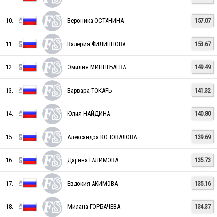
10.
Вероника ОСТАНИНА
157.07
11.
Валерия ФИЛИППОВА
153.67
12.
Эмилия МИННЕБАЕВА
149.49
13.
Варвара ТОКАРЬ
141.32
14.
Юлия НАЙДИНА
140.80
RUS
15.
Александра КОНОВАЛОВА
139.69
RUS
16.
Дарина ГАЛИМОВА
135.73
17.
Евдокия АКИМОВА
135.16
RUS
18.
Милана ГОРБАЧЕВА
134.37