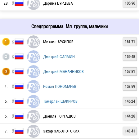
28.
Дарина БУРЦЕВА
105.96
RUS
Спецпрограмма. Мл. группа, мальчики
Михаил АРХИПОВ
161.71
1
RUS
Дмитрий САЛМИН
159.48
2
RUS
Дмитрий МАНАННИКОВ
157.81
3
4.
Роман ПОНОМАРЕВ
152.89
RUS
5.
Тамерлан ШАКИРОВ
146.24
6.
Данила ТОРГАШОВ
144.28
RUS
7.
Захар ЗАБОЛОТСКИХ
143.41