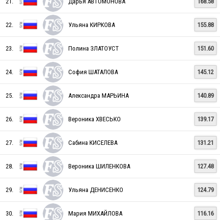
21.
Дарья АВТОМОНОВА
168.58
RUS
22.
Ульяна КИРКОВА
155.88
RUS
23.
Полина ЗЛАТОУСТ
151.60
24.
София ШАТАЛОВА
145.12
RUS
25.
Александра МАРЬИНА
140.89
26.
Вероника ХВЕСЬКО
139.17
RUS
27.
Сабина КИСЕЛЕВА
131.21
RUS
28.
Вероника ШИЛЕНКОВА
127.48
29.
Ульяна ДЕНИСЕНКО
124.79
RUS
30.
Мария МИХАЙЛОВА
116.16