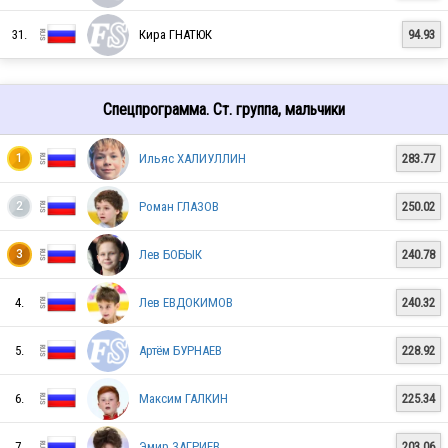
31.
Кира ГНАТЮК
94.93
RUS
Спецпрограмма. Ст. группа, мальчики
RUS
Ильяс ХАЛИУЛЛИН
283.77
1
RUS
Роман ГЛАЗОВ
250.02
2
Лев БОБЫК
240.78
3
RUS
4.
Лев ЕВДОКИМОВ
240.32
5.
Артём БУРНАЕВ
228.92
RUS
6.
Максим ГАЛКИН
225.34
RUS
7.
Эмир ЗАГРИЕВ
203.06