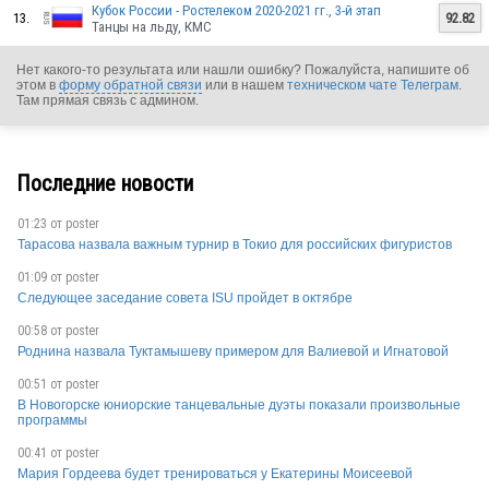
Кубок России - Ростелеком 2020-2021 гг., 3-й этап
13.
92.82
Танцы на льду, КМС
Нет какого-то результата или нашли ошибку? Пожалуйста, напишите об
этом в
форму обратной связи
или в нашем
техническом чате Телеграм
.
Там прямая связь с админом.
RUS
Последние новости
01:23 от
poster
RUS
Тарасова назвала важным турнир в Токио для российских фигуристов
01:09 от
poster
Следующее заседание совета ISU пройдет в октябре
00:58 от
poster
RUS
Роднина назвала Туктамышеву примером для Валиевой и Игнатовой
00:51 от
poster
В Новогорске юниорские танцевальные дуэты показали произвольные
программы
RUS
00:41 от
poster
Мария Гордеева будет тренироваться у Екатерины Моисеевой