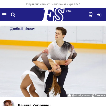
Популярно сейчас:
Чемпионат мира 2027
beta




@mihail_sharov
Татьяна


Даниил Корочкин