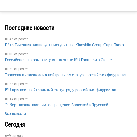
BUL
Последние новости
BUL
01:47 от
poster
Пётр Гуменник планирует выступить на Kinoshita Group Cup в Токио
01:38 от
poster
Российские юниоры выступят на этапе ISU Гран-при в Сиане
01:29 от
poster
Тарасова высказалась о нейтральном статусе российских фигуристов
01:22 от
poster
BUL
ISU присвоил нейтральный статус ряду российских фигуристов
01:14 от
poster
Энберт назвал важным возвращение Валиевой и Трусовой
Все новости
Сегодня
6–9 августа