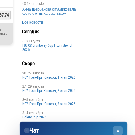
03:14 от
poster
Анна Щербакова опубликовала
фото с отдыха с женихом
87.74
Все новости
в
Сегодня
вязь
6–9 августа
ISU CS Cranberry Cup International
2026
Скоро
20–22 августа
ИСУ Гран-При Юниоры, 1 этап 2026
27–29 августа
ИСУ Гран-При Юниоры, 2 этап 2026
3–5 сентября
ИСУ Гран-При Юниоры, 3 этап 2026
3–4 сентября
Bolero Cup 2026
3–4 сентября
Чат
×
Кубок Санкт-Петербурга, 1 этап
◌
2026