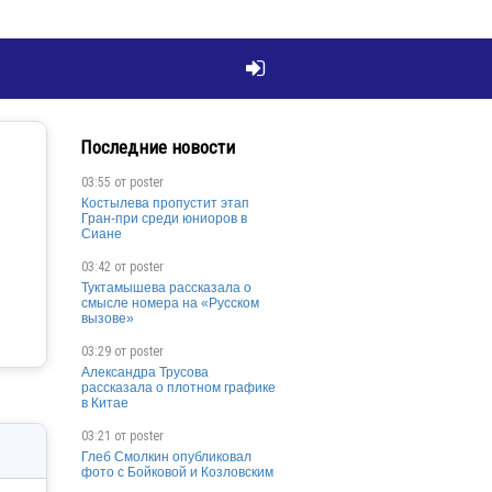

Последние новости
03:55 от
poster
Костылева пропустит этап
Гран-при среди юниоров в
Сиане
03:42 от
poster
Туктамышева рассказала о
смысле номера на «Русском
вызове»
03:29 от
poster
Александра Трусова
рассказала о плотном графике
в Китае
03:21 от
poster
Глеб Смолкин опубликовал
фото с Бойковой и Козловским