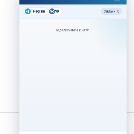
Все соревнования 2026-2027
Telegram
VK
Онлайн: 0
Недавние соревнования
Подключение к чату...
3–6 августа
Контрольные прокаты юниоров,
танцы на льду 2026
1–5 августа
Asian Open Figure Skating Trophy
2026
27–30 июля
Lake Placid Ice Dance International
2026
3–4 мая
Финал Кубок Снеж.ком 2026
29 апреля – 2 мая
Кубок Ленинградской области
Финал 2026