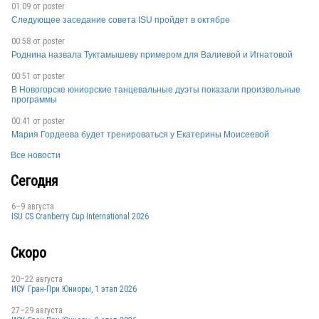
01:09 от
poster
Следующее заседание совета ISU пройдет в октябре
BEL
00:58 от
poster
Роднина назвала Туктамышеву примером для Валиевой и Игнатовой
BEL
00:51 от
poster
В Новогорске юниорские танцевальные дуэты показали произвольные
программы
00:41 от
poster
Мария Гордеева будет тренироваться у Екатерины Моисеевой
Все новости
BEL
Сегодня
6–9 августа
ISU CS Cranberry Cup International 2026
BEL
Скоро
20–22 августа
ИСУ Гран-При Юниоры, 1 этап 2026
27–29 августа
BEL