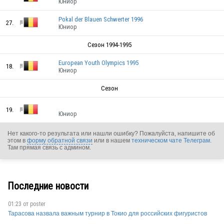
Юниор
Pokal der Blauen Schwerter 1996
27.
Юниор
BEL
Сезон 1994-1995
European Youth Olympics 1995
18.
Юниор
Сезон
BEL
19.
Юниор
Нет какого-то результата или нашли ошибку? Пожалуйста, напишите об
BEL
этом в
форму обратной связи
или в нашем
техническом чате Телеграм
.
Там прямая связь с админом.
Последние новости
BEL
01:23 от
poster
Тарасова назвала важным турнир в Токио для российских фигуристов