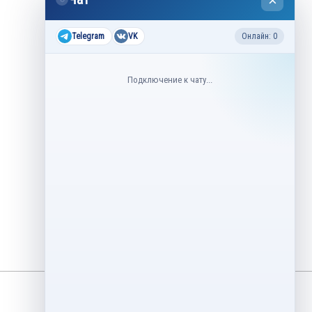
×
2026
Все соревнования 2026-2027
Telegram
VK
Онлайн: 0
Недавние соревнования
Подключение к чату...
3–6 августа
Контрольные прокаты юниоров,
танцы на льду 2026
1–5 августа
Asian Open Figure Skating Trophy
2026
27–30 июля
Lake Placid Ice Dance International
2026
3–4 мая
Финал Кубок Снеж.ком 2026
29 апреля – 2 мая
Кубок Ленинградской области
Финал 2026