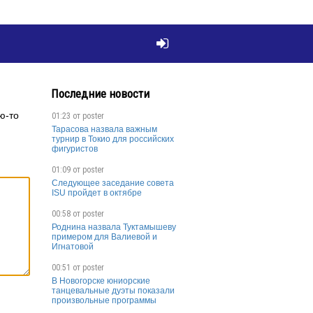

Последние новости
ю-то
01:23 от
poster
Тарасова назвала важным
турнир в Токио для российских
фигуристов
01:09 от
poster
Следующее заседание совета
ISU пройдет в октябре
00:58 от
poster
Роднина назвала Туктамышеву
примером для Валиевой и
Игнатовой
00:51 от
poster
В Новогорске юниорские
танцевальные дуэты показали
произвольные программы