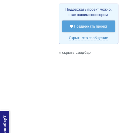
Поддержать проект можно,
став нашим спонсором:
Поддержать проект

Скрыть это сообщение
« скрыть сайдбар
Нашли ошибку?