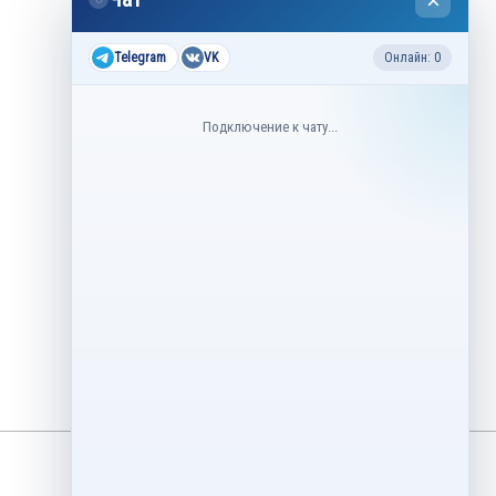
×
2026
Все соревнования 2026-2027
Telegram
VK
Онлайн: 0
Недавние соревнования
Подключение к чату...
3–6 августа
Контрольные прокаты юниоров,
танцы на льду 2026
1–5 августа
Asian Open Figure Skating Trophy
2026
27–30 июля
Lake Placid Ice Dance International
2026
3–4 мая
Финал Кубок Снеж.ком 2026
29 апреля – 2 мая
Кубок Ленинградской области
Финал 2026