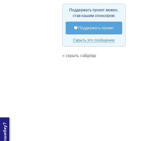
Поддержать проект можно,
став нашим спонсором:
Поддержать проект

Скрыть это сообщение
« скрыть сайдбар
Нашли ошибку?