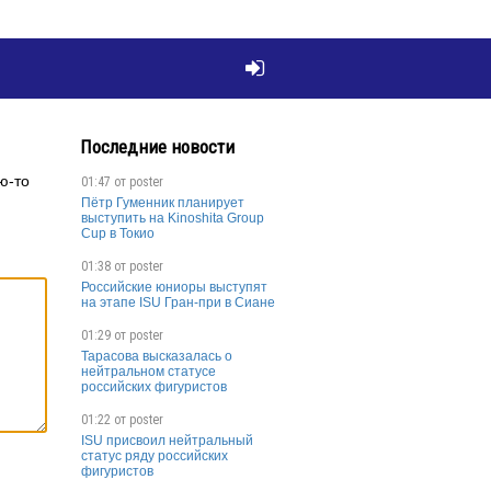

Последние новости
ю-то
01:47 от
poster
Пётр Гуменник планирует
выступить на Kinoshita Group
Cup в Токио
01:38 от
poster
Российские юниоры выступят
на этапе ISU Гран-при в Сиане
01:29 от
poster
Тарасова высказалась о
нейтральном статусе
российских фигуристов
01:22 от
poster
ISU присвоил нейтральный
статус ряду российских
фигуристов