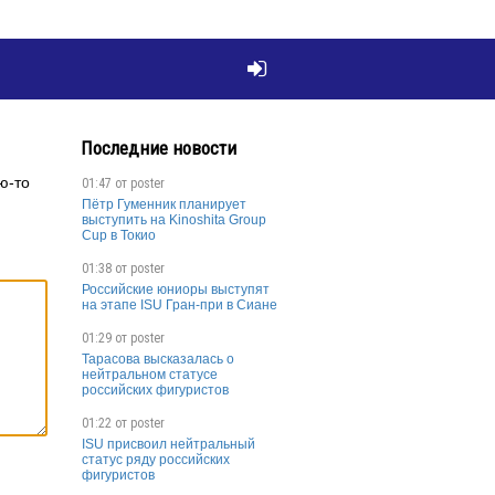

Последние новости
ю-то
01:47 от
poster
Пётр Гуменник планирует
выступить на Kinoshita Group
Cup в Токио
01:38 от
poster
Российские юниоры выступят
на этапе ISU Гран-при в Сиане
01:29 от
poster
Тарасова высказалась о
нейтральном статусе
российских фигуристов
01:22 от
poster
ISU присвоил нейтральный
статус ряду российских
фигуристов