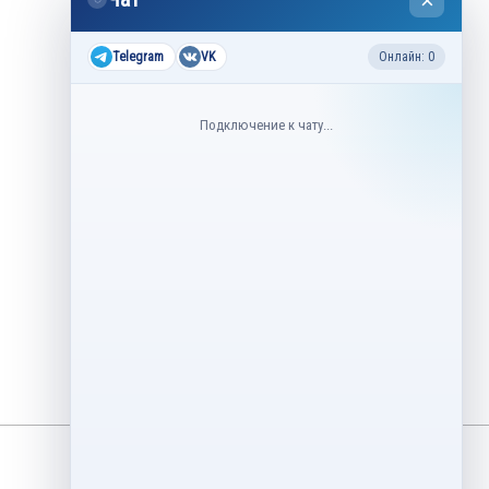
×
2026
Все соревнования 2026-2027
Telegram
VK
Онлайн: 0
Недавние соревнования
Подключение к чату...
3–6 августа
Контрольные прокаты юниоров,
танцы на льду 2026
1–5 августа
Asian Open Figure Skating Trophy
2026
27–30 июля
Lake Placid Ice Dance International
2026
3–4 мая
Финал Кубок Снеж.ком 2026
29 апреля – 2 мая
Кубок Ленинградской области
Финал 2026