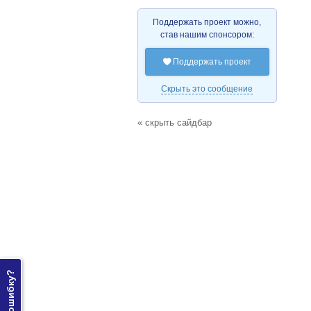
Поддержать проект можно,
став нашим спонсором:
Поддержать проект

Скрыть это сообщение
« скрыть сайдбар
Нашли ошибку?