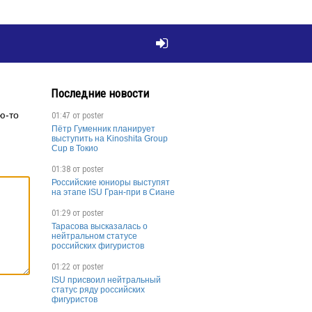

Последние новости
ю-то
01:47 от
poster
Пётр Гуменник планирует
выступить на Kinoshita Group
Cup в Токио
01:38 от
poster
Российские юниоры выступят
на этапе ISU Гран-при в Сиане
01:29 от
poster
Тарасова высказалась о
нейтральном статусе
российских фигуристов
01:22 от
poster
ISU присвоил нейтральный
статус ряду российских
фигуристов