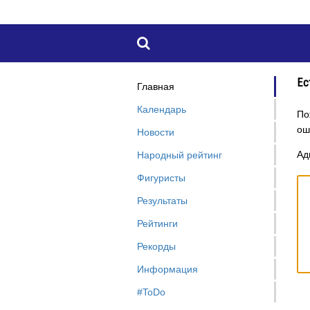

Ес
Главная
Календарь
По
оши
Новости
Ад
Народный рейтинг
Фигуристы
Результаты
Рейтинги
Рекорды
Информация
#ToDo