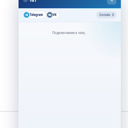
×
2026
Все соревнования 2026-2027
Telegram
VK
Онлайн: 0
Недавние соревнования
Подключение к чату...
3–6 августа
Контрольные прокаты юниоров,
танцы на льду 2026
1–5 августа
Asian Open Figure Skating Trophy
2026
27–30 июля
Lake Placid Ice Dance International
2026
3–4 мая
Финал Кубок Снеж.ком 2026
29 апреля – 2 мая
Кубок Ленинградской области
Финал 2026