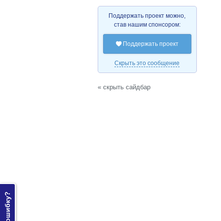
Поддержать проект можно,
став нашим спонсором:
Поддержать проект

Скрыть это сообщение
« скрыть сайдбар
Нашли ошибку?