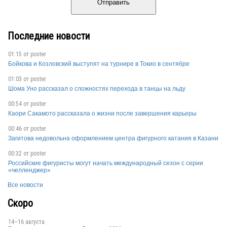
Отправить
Последние новости
01:15 от
poster
Бойкова и Козловский выступят на турнире в Токио в сентябре
01:03 от
poster
Шома Уно рассказал о сложностях перехода в танцы на льду
00:54 от
poster
Каори Сакамото рассказала о жизни после завершения карьеры
00:46 от
poster
Загитова недовольна оформлением центра фигурного катания в Казани
00:32 от
poster
Российские фигуристы могут начать международный сезон с серии
«челленджер»
Все новости
Скоро
14–16 августа