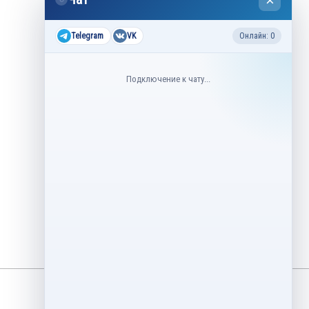
×
2026
Все соревнования 2026-2027
Telegram
VK
Онлайн: 0
Недавние соревнования
Подключение к чату...
3–6 августа
Контрольные прокаты юниоров,
танцы на льду 2026
1–5 августа
Asian Open Figure Skating Trophy
2026
27–30 июля
Lake Placid Ice Dance International
2026
3–4 мая
Финал Кубок Снеж.ком 2026
29 апреля – 2 мая
Кубок Ленинградской области
Финал 2026