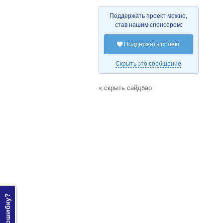
Поддержать проект можно,
став нашим спонсором:
Поддержать проект

Скрыть это сообщение
« скрыть сайдбар
Нашли ошибку?