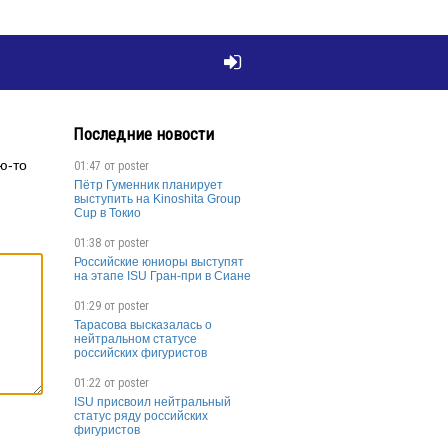

Последние новости
ю-то
01:47 от
poster
Пётр Гуменник планирует
выступить на Kinoshita Group
Cup в Токио
01:38 от
poster
Российские юниоры выступят
на этапе ISU Гран-при в Сиане
01:29 от
poster
Тарасова высказалась о
нейтральном статусе
российских фигуристов
01:22 от
poster
ISU присвоил нейтральный
статус ряду российских
фигуристов