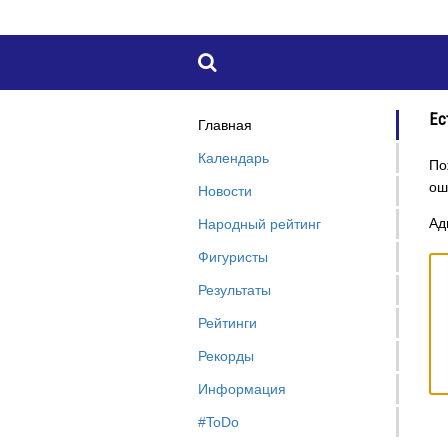

Ес
Главная
Календарь
По
оши
Новости
Ад
Народный рейтинг
Фигуристы
Результаты
Рейтинги
Рекорды
Информация
#ToDo