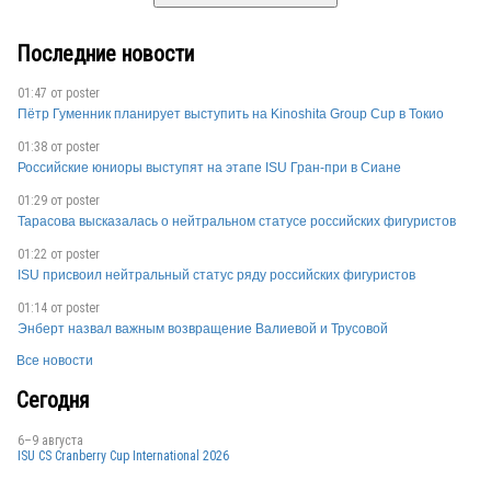
Последние новости
01:47 от
poster
Пётр Гуменник планирует выступить на Kinoshita Group Cup в Токио
01:38 от
poster
Российские юниоры выступят на этапе ISU Гран-при в Сиане
01:29 от
poster
Тарасова высказалась о нейтральном статусе российских фигуристов
01:22 от
poster
ISU присвоил нейтральный статус ряду российских фигуристов
01:14 от
poster
Энберт назвал важным возвращение Валиевой и Трусовой
Все новости
Сегодня
6–9 августа
ISU CS Cranberry Cup International 2026