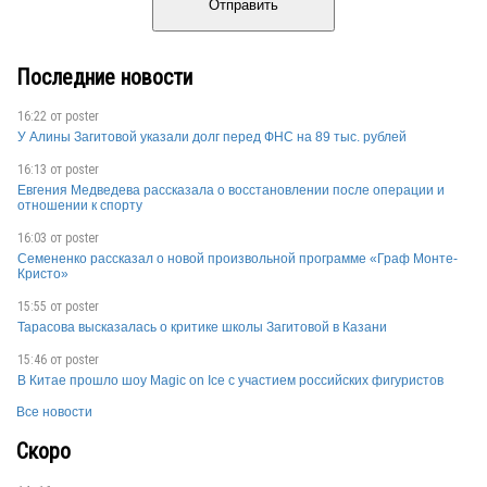
Отправить
Последние новости
16:22 от
poster
У Алины Загитовой указали долг перед ФНС на 89 тыс. рублей
16:13 от
poster
Евгения Медведева рассказала о восстановлении после операции и
отношении к спорту
16:03 от
poster
Семененко рассказал о новой произвольной программе «Граф Монте-
Кристо»
15:55 от
poster
Тарасова высказалась о критике школы Загитовой в Казани
15:46 от
poster
В Китае прошло шоу Magic on Ice с участием российских фигуристов
Все новости
Скоро