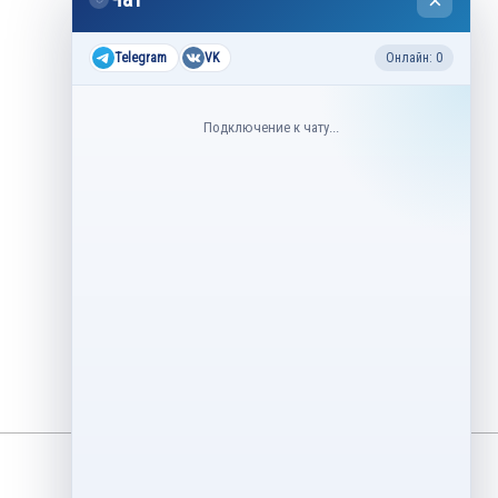
×
2026
Все соревнования 2026-2027
Telegram
VK
Онлайн: 0
Недавние соревнования
Подключение к чату...
3–6 августа
Контрольные прокаты юниоров,
танцы на льду 2026
1–5 августа
Asian Open Figure Skating Trophy
2026
27–30 июля
Lake Placid Ice Dance International
2026
3–4 мая
Финал Кубок Снеж.ком 2026
29 апреля – 2 мая
Кубок Ленинградской области
Финал 2026