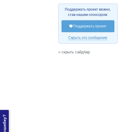
Поддержать проект можно,
став нашим спонсором:
Поддержать проект

Скрыть это сообщение
« скрыть сайдбар
Нашли ошибку?