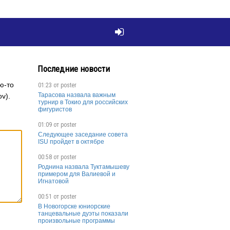

Последние новости
ю-то
01:23 от
poster
Тарасова назвала важным
v).
турнир в Токио для российских
фигуристов
01:09 от
poster
Следующее заседание совета
ISU пройдет в октябре
00:58 от
poster
Роднина назвала Туктамышеву
примером для Валиевой и
Игнатовой
00:51 от
poster
В Новогорске юниорские
танцевальные дуэты показали
произвольные программы