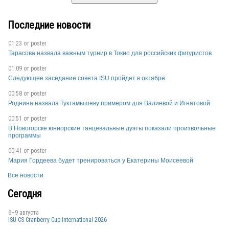
Последние новости
01:23 от
poster
Тарасова назвала важным турнир в Токио для российских фигуристов
01:09 от
poster
Следующее заседание совета ISU пройдет в октябре
00:58 от
poster
Роднина назвала Туктамышеву примером для Валиевой и Игнатовой
00:51 от
poster
В Новогорске юниорские танцевальные дуэты показали произвольные
программы
00:41 от
poster
Мария Гордеева будет тренироваться у Екатерины Моисеевой
Все новости
Сегодня
6–9 августа
ISU CS Cranberry Cup International 2026