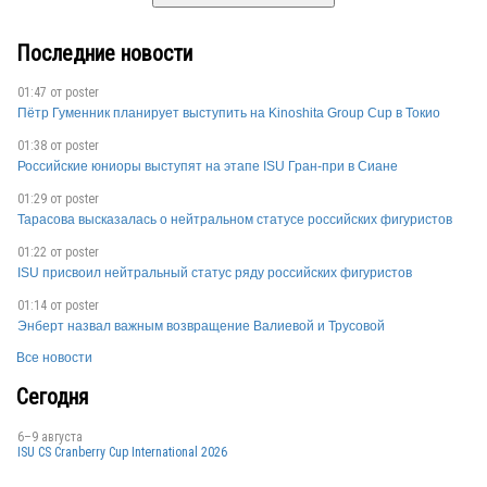
Последние новости
01:47 от
poster
Пётр Гуменник планирует выступить на Kinoshita Group Cup в Токио
01:38 от
poster
Российские юниоры выступят на этапе ISU Гран-при в Сиане
01:29 от
poster
Тарасова высказалась о нейтральном статусе российских фигуристов
01:22 от
poster
ISU присвоил нейтральный статус ряду российских фигуристов
01:14 от
poster
Энберт назвал важным возвращение Валиевой и Трусовой
Все новости
Сегодня
6–9 августа
ISU CS Cranberry Cup International 2026