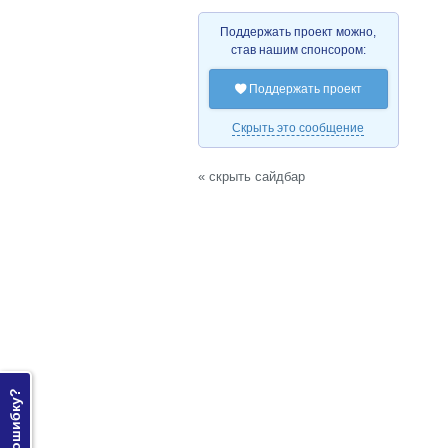
Поддержать проект можно,
став нашим спонсором:
Поддержать проект

Скрыть это сообщение
« скрыть сайдбар
Нашли ошибку?