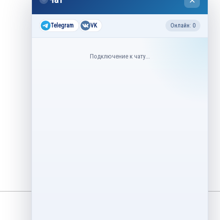
×
2026
Все соревнования 2026-2027
Telegram
VK
Онлайн: 0
Недавние соревнования
Подключение к чату...
3–6 августа
Контрольные прокаты юниоров,
танцы на льду 2026
1–5 августа
Asian Open Figure Skating Trophy
2026
27–30 июля
Lake Placid Ice Dance International
2026
3–4 мая
Финал Кубок Снеж.ком 2026
29 апреля – 2 мая
Кубок Ленинградской области
Финал 2026