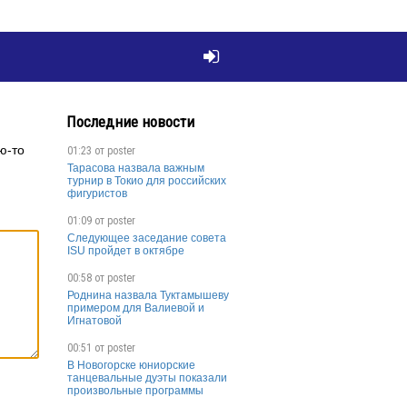

Последние новости
ю-то
01:23 от
poster
Тарасова назвала важным
турнир в Токио для российских
фигуристов
01:09 от
poster
Следующее заседание совета
ISU пройдет в октябре
00:58 от
poster
Роднина назвала Туктамышеву
примером для Валиевой и
Игнатовой
00:51 от
poster
В Новогорске юниорские
танцевальные дуэты показали
произвольные программы