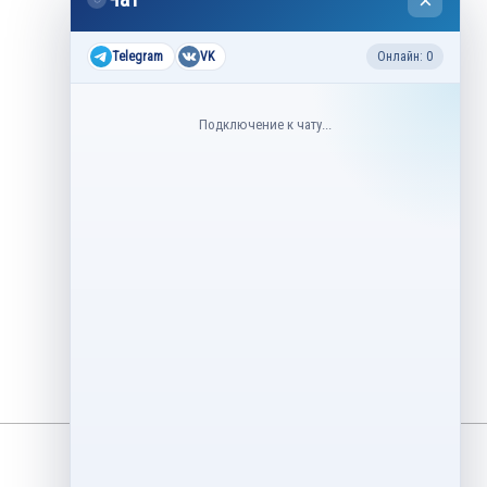
×
2026
Все соревнования 2026-2027
Telegram
VK
Онлайн: 0
Недавние соревнования
Подключение к чату...
3–6 августа
Контрольные прокаты юниоров,
танцы на льду 2026
1–5 августа
Asian Open Figure Skating Trophy
2026
27–30 июля
Lake Placid Ice Dance International
2026
3–4 мая
Финал Кубок Снеж.ком 2026
29 апреля – 2 мая
Кубок Ленинградской области
Финал 2026