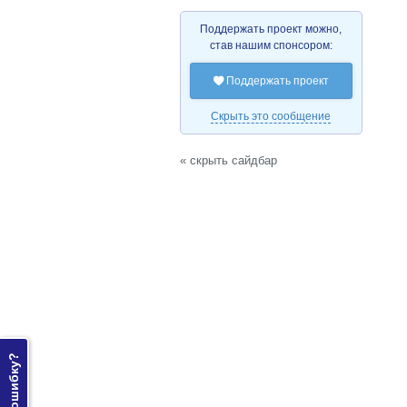
Поддержать проект можно,
став нашим спонсором:
Поддержать проект

Скрыть это сообщение
« скрыть сайдбар
Нашли ошибку?