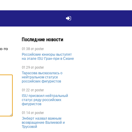

Последние новости
ю-то
01:38 от
poster
Российские юниоры выступят
на этапе ISU Гран-при в Сиане
01:29 от
poster
Тарасова высказалась о
нейтральном статусе
российских фигуристов
01:22 от
poster
ISU присвоил нейтральный
статус ряду российских
фигуристов
01:14 от
poster
Энберт назвал важным
возвращение Валиевой и
Трусовой