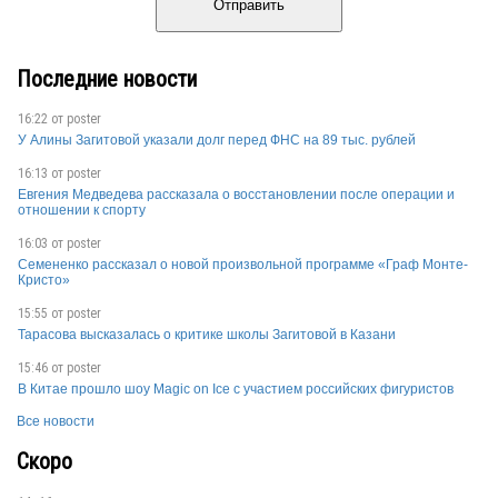
Отправить
Последние новости
16:22 от
poster
У Алины Загитовой указали долг перед ФНС на 89 тыс. рублей
16:13 от
poster
Евгения Медведева рассказала о восстановлении после операции и
отношении к спорту
16:03 от
poster
Семененко рассказал о новой произвольной программе «Граф Монте-
Кристо»
15:55 от
poster
Тарасова высказалась о критике школы Загитовой в Казани
15:46 от
poster
В Китае прошло шоу Magic on Ice с участием российских фигуристов
Все новости
Скоро