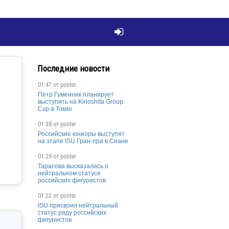

Последние новости
01:47 от
poster
Пётр Гуменник планирует
выступить на Kinoshita Group
Cup в Токио
01:38 от
poster
Российские юниоры выступят
на этапе ISU Гран-при в Сиане
01:29 от
poster
Тарасова высказалась о
нейтральном статусе
российских фигуристов
01:22 от
poster
ISU присвоил нейтральный
статус ряду российских
фигуристов