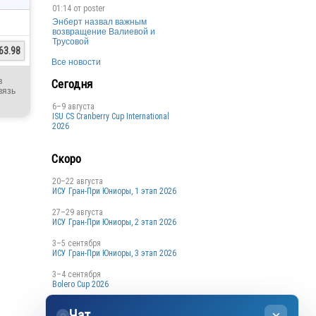
01:14 от
poster
Энберт назвал важным
возвращение Валиевой и
Трусовой
63.98
Все новости
в
Сегодня
вязь
6–9 августа
ISU CS Cranberry Cup International
2026
Скоро
20–22 августа
ИСУ Гран-При Юниоры, 1 этап 2026
27–29 августа
ИСУ Гран-При Юниоры, 2 этап 2026
3–5 сентября
ИСУ Гран-При Юниоры, 3 этап 2026
3–4 сентября
Bolero Cup 2026
3–4 сентября
Чат
Кубок Санкт-Петербурга, 1 этап
◌