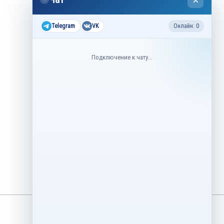
×
2026
Все соревнования 2026-2027
Telegram
VK
Онлайн: 0
Недавние соревнования
Подключение к чату...
3–6 августа
Контрольные прокаты юниоров,
танцы на льду 2026
1–5 августа
Asian Open Figure Skating Trophy
2026
27–30 июля
Lake Placid Ice Dance International
2026
3–4 мая
Финал Кубок Снеж.ком 2026
29 апреля – 2 мая
Кубок Ленинградской области
Финал 2026