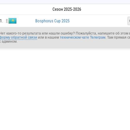
Сезон 2025-2026
1.
Bosphorus Cup 2025
Нет какого-то результата или нашли ошибку? Пожалуйста, напишите об этом 
форму обратной связи
или в нашем
техническом чате Телеграм
. Там прямая с
с админом.
KAZ