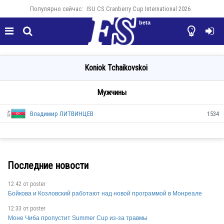
Популярно сейчас:
ISU CS Cranberry Cup International 2026
beta




Koniok Tchaikovskoi
Мужчины
Владимир ЛИТВИНЦЕВ
1534
Последние новости
12:42 от
poster
AZE
Бойкова и Козловский работают над новой программой в Монреале
12:33 от
poster
Моне Чиба пропустит Summer Cup из-за травмы