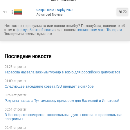
Sonja Henie Trophy 2026
21.
58.79
Advanced Novice
Нет какого-то результата или нашли ошибку? Пожалуйста, напишите об
этом в
форму обратной связи
или в нашем
техническом чате Телеграм
.
Там прямая связь с админом.
Последние новости
01:23 от
poster
Тарасова назвала важным турнир в Токио для российских фигуристов
01:09 от
poster
Следующее заседание совета ISU пройдет в октябре
00:58 от
poster
Роднина назвала Туктамышеву примером для Валиевой и Игнатовой
LTU
00:51 от
poster
В Новогорске юниорские танцевальные дуэты показали произвольные
программы
00:41 от
poster