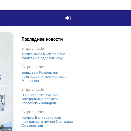

Последние новости
Вчера от
poster
Железняков высказался о
грантах на ледовые шоу
Вчера от
poster
Бойкова и Козловский
подтвердили тренировки в
Монреале
Вчера от
poster
В Новогорске начались
контрольные прокаты
российских юниоров
Вчера от
poster
Камила Валиева готовит
программы в группе Светланы
Соколовской
agimova