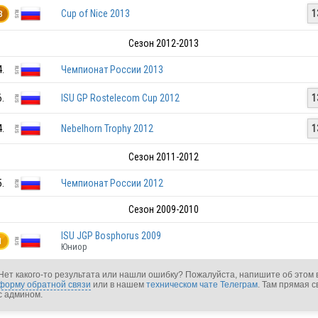
Cup of Nice 2013
1
3
Сезон 2012-2013
RUS
4.
Чемпионат России 2013
6.
ISU GP Rostelecom Cup 2012
1
RUS
4.
Nebelhorn Trophy 2012
1
Сезон 2011-2012
5.
Чемпионат России 2012
RUS
Сезон 2009-2010
ISU JGP Bosphorus 2009
1
Юниор
RUS
Нет какого-то результата или нашли ошибку? Пожалуйста, напишите об этом 
форму обратной связи
или в нашем
техническом чате Телеграм
. Там прямая с
с админом.
RUS