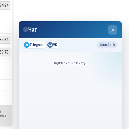
34.24
Чат
×
◌
35.84
Telegram
VK
Онлайн: 0
39.70
Подключение к чату...
в
вязь