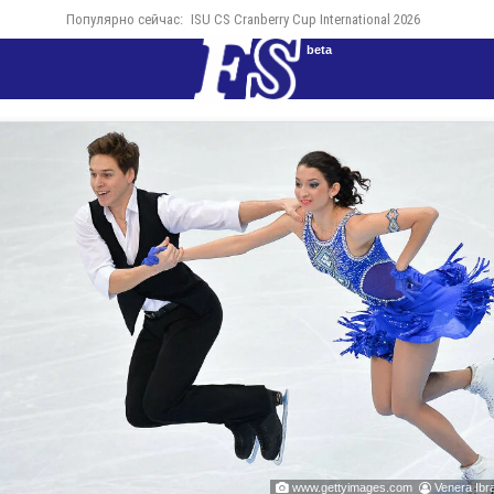
Популярно сейчас:
ISU CS Cranberry Cup International 2026
beta
www.gettyimages.com
Venera Ibr

