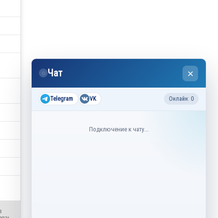
Чат
×
◌
Telegram
VK
Онлайн: 0
Подключение к чату...
в
вязь