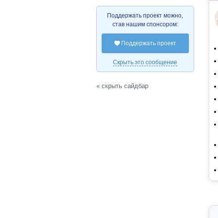
Поддержать проект можно,
став нашим спонсором:
Поддержать проект

Скрыть это сообщение
« скрыть сайдбар