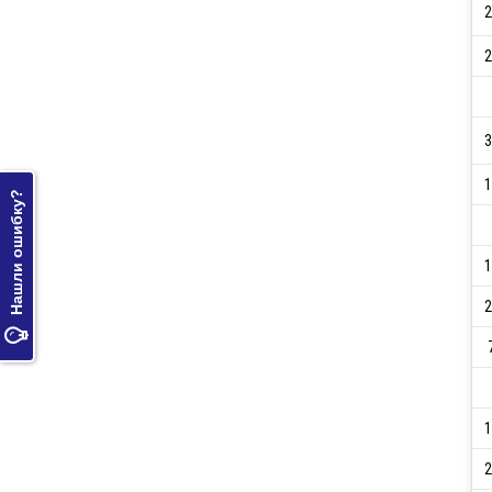
2
2
3
1
Нашли ошибку?
1
2

1
2