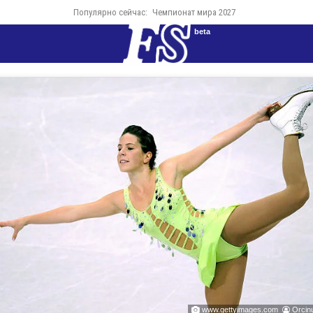
Популярно сейчас:
Чемпионат мира 2027
beta
www.gettyimages.com
Orcin

