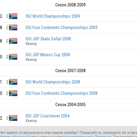
Сезон 2008-2009
RSA
2.
ISU World Championships 2009
8.
ISU Four Continents Championships 2009
ISU JGP Skate Safari 2008
8.
RSA
Юниор
ISU JGP Mexico Cup 2008
0.
Юниор
RSA
Сезон 2007-2008
RSA
1.
ISU World Championships 2008
0.
ISU Four Continents Championships 2008
RSA
Сезон 2004-2005
ISU JGP Courchevel 2004
2.
Юниор
RSA
Нет какого-то результата или нашли ошибку? Пожалуйста, напишите об этом 
форму обратной связи
или в нашем
техническом чате Телеграм
. Там прямая с