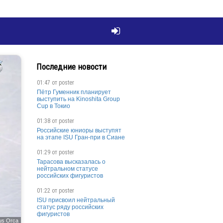

Последние новости
01:47 от
poster
Пётр Гуменник планирует
выступить на Kinoshita Group
Cup в Токио
01:38 от
poster
Российские юниоры выступят
на этапе ISU Гран-при в Сиане
01:29 от
poster
Тарасова высказалась о
нейтральном статусе
российских фигуристов
01:22 от
poster
ISU присвоил нейтральный
статус ряду российских
фигуристов
us Orca