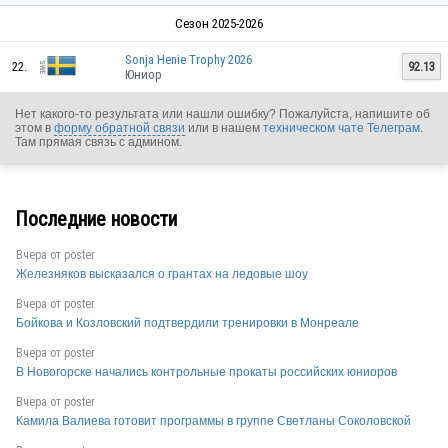
Сезон 2025-2026
Sonja Henie Trophy 2026
22.
92.13
Юниор
Нет какого-то результата или нашли ошибку? Пожалуйста, напишите об
этом в
форму обратной связи
или в нашем
техническом чате Телеграм
.
Там прямая связь с админом.
Последние новости
Вчера от
poster
Железняков высказался о грантах на ледовые шоу
Вчера от
poster
Бойкова и Козловский подтвердили тренировки в Монреале
Вчера от
poster
В Новогорске начались контрольные прокаты российских юниоров
Вчера от
poster
SWE
Камила Валиева готовит программы в группе Светланы Соколовской