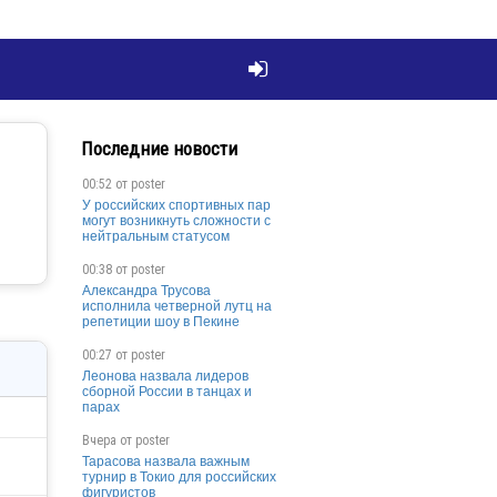

Последние новости
00:52 от
poster
У российских спортивных пар
могут возникнуть сложности с
нейтральным статусом
00:38 от
poster
Александра Трусова
исполнила четверной лутц на
репетиции шоу в Пекине
00:27 от
poster
Леонова назвала лидеров
сборной России в танцах и
парах
Вчера от
poster
Тарасова назвала важным
турнир в Токио для российских
фигуристов