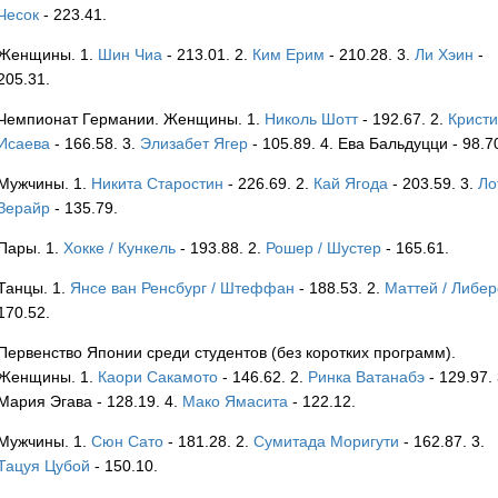
Чесок
- 223.41.
FRA
Женщины. 1.
Шин Чиа
- 213.01. 2.
Ким Ерим
- 210.28. 3.
Ли Хэин
-
205.31.
Чемпионат Германии. Женщины. 1.
Николь Шотт
- 192.67. 2.
Крист
FRA
Исаева
- 166.58. 3.
Элизабет Ягер
- 105.89. 4. Ева Бальдуцци - 98.7
Мужчины. 1.
Никита Старостин
- 226.69. 2.
Кай Ягода
- 203.59. 3.
Ло
Зерайр
- 135.79.
Пары. 1.
Хокке / Кункель
- 193.88. 2.
Рошер / Шустер
- 165.61.
Танцы. 1.
Янсе ван Ренсбург / Штеффан
- 188.53. 2.
Маттей / Либер
170.52.
Первенство Японии среди студентов (без коротких программ).
Женщины. 1.
Каори Сакамото
- 146.62. 2.
Ринка Ватанабэ
- 129.97. 
Мария Эгава - 128.19. 4.
Мако Ямасита
- 122.12.
Мужчины. 1.
Сюн Сато
- 181.28. 2.
Сумитада Моригути
- 162.87. 3.
Тацуя Цубой
- 150.10.