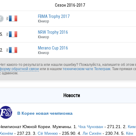
Сезон 2016-2017
FBMA Trophy 2017
2
Юниор
NRW Trophy 2016
5.
Юниор
Merano Cup 2016
2.
Юниор
Нет какого-то результата или нашли ошибку? Пожалуйста, напишите об этом 
форму обратной связи
или в нашем
техническом чате Телеграм
. Там прямая с
с админом.
FRA
Новости
В Корее новая чемпионка
FRA
Чемпионат Южной Кореи. Мужчины. 1.
Чха Чунхван
- 271.21. 2.
Ким
Хюнём
- 237.23. 3.
Сё Минкю
- 235.90. 4.
Ли Сихён
- 230.74. 5.
Кён