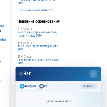
2026
Все соревнования 2026-2027
Недавние соревнования
ина
3–6 августа
0.
Контрольные прокаты юниоров,
танцы на льду 2026
тфи
1–5 августа
Asian Open Figure Skating Trophy
2026
27–30 июля
Lake Placid Ice Dance International
с
-
2026
3–4 мая
Чат
×
◌
Финал Кубок Снеж.ком 2026
3.
29 апреля – 2 мая
Кубок Ленинградской области
Telegram
VK
Онлайн: 0
Финал 2026
Подключение к чату...