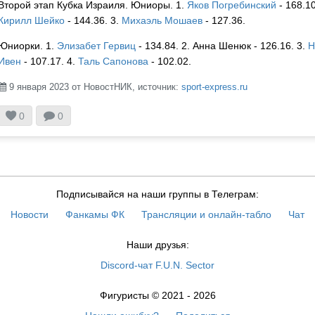
Второй этап Кубка Израиля. Юниоры. 1.
Яков Погребинский
- 168.10
Кирилл Шейко
- 144.36. 3.
Михаэль Мошаев
- 127.36.
Юниорки. 1.
Элизабет Гервиц
- 134.84. 2. Анна Шенюк - 126.16. 3.
Н
Ивен
- 107.17. 4.
Таль Сапонова
- 102.02.
9 января 2023 от НовостНИК, источник:
sport-express.ru



0
0
Подписывайся на наши группы в Телеграм:
Новости
Фанкамы ФК
Трансляции и онлайн-табло
Чат
Наши друзья:
Discord-чат F.U.N. Sector
Фигуристы © 2021 - 2026