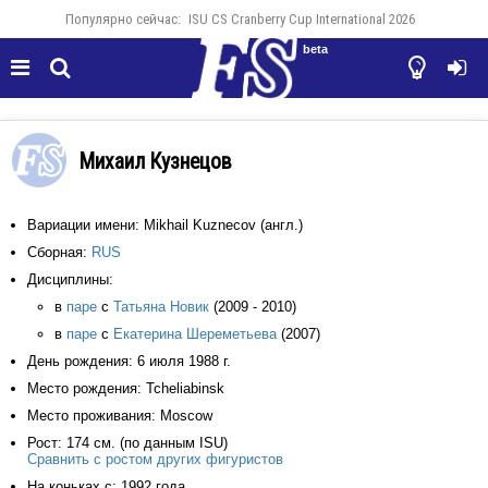
Популярно сейчас:
ISU CS Cranberry Cup International 2026
beta




Михаил Кузнецов
Вариации имени: Mikhail Kuznecov (англ.)
Сборная:
RUS
Дисциплины:
в
паре
с
Татьяна Новик
(2009 - 2010)
в
паре
с
Екатерина Шереметьева
(2007)
День рождения: 6 июля 1988 г.
Место рождения: Tcheliabinsk
Место проживания: Moscow
Рост: 174 см. (по данным ISU)
Сравнить с ростом других фигуристов
На коньках с: 1992 года