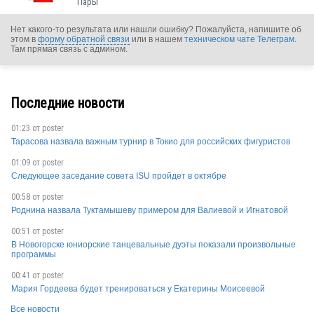
Пары
Нет какого-то результата или нашли ошибку? Пожалуйста, напишите об
этом в
форму обратной связи
или в нашем
техническом чате Телеграм
.
Там прямая связь с админом.
Последние новости
RUS
01:23 от
poster
Тарасова назвала важным турнир в Токио для российских фигуристов
01:09 от
poster
Следующее заседание совета ISU пройдет в октябре
00:58 от
poster
RUS
Роднина назвала Туктамышеву примером для Валиевой и Игнатовой
00:51 от
poster
В Новогорске юниорские танцевальные дуэты показали произвольные
программы
00:41 от
poster
Мария Гордеева будет тренироваться у Екатерины Моисеевой
RUS
Все новости