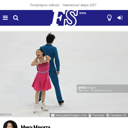
Популярно сейчас:
Чемпионат мира 2027
beta




www.gettyimages.com
Татьяна
Галерея (4)



Мику Макита