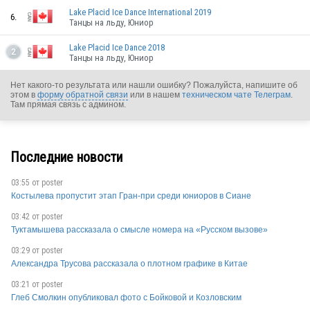
Lake Placid Ice Dance International 2019
6.
Танцы на льду, Юниор
Lake Placid Ice Dance 2018
2
Танцы на льду, Юниор
Нет какого-то результата или нашли ошибку? Пожалуйста, напишите об
этом в
форму обратной связи
или в нашем
техническом чате Телеграм
.
Там прямая связь с админом.
CAN
Последние новости
03:55 от
poster
Костылева пропустит этап Гран-при среди юниоров в Сиане
CAN
03:42 от
poster
Туктамышева рассказала о смысле номера на «Русском вызове»
03:29 от
poster
Александра Трусова рассказала о плотном графике в Китае
CAN
03:21 от
poster
Глеб Смолкин опубликовал фото с Бойковой и Козловским