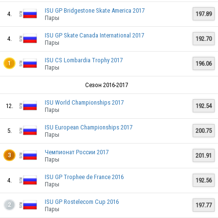
ISU GP Bridgestone Skate America 2017
4.
197.89
Пары
ISU GP Skate Canada International 2017
4.
192.70
Пары
ISU CS Lombardia Trophy 2017
196.06
1
Пары
Сезон 2016-2017
RUS
ISU World Championships 2017
12.
192.54
Пары
ISU European Championships 2017
5.
200.75
Пары
RUS
Чемпионат России 2017
201.91
3
Пары
ISU GP Trophee de France 2016
4.
192.56
RUS
Пары
ISU GP Rostelecom Cup 2016
197.77
2
Пары