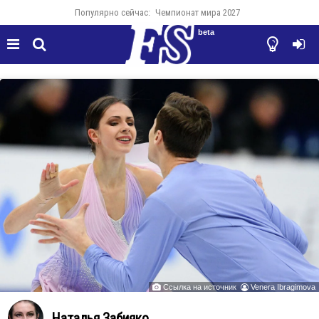
Популярно сейчас:
Чемпионат мира 2027
beta




Ссылка на источник
Venera Ibragimova


Наталья Забияко