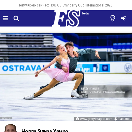
Популярно сейчас:
ISU CS Cranberry Cup International 2026
beta




www.gettyimages.com
Татьяна


Нелли Элиза Хемке