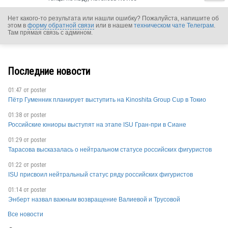
Нет какого-то результата или нашли ошибку? Пожалуйста, напишите об
этом в
форму обратной связи
или в нашем
техническом чате Телеграм
.
Там прямая связь с админом.
Последние новости
GER
01:47 от
poster
Пётр Гуменник планирует выступить на Kinoshita Group Cup в Токио
01:38 от
poster
Российские юниоры выступят на этапе ISU Гран-при в Сиане
GER
01:29 от
poster
Тарасова высказалась о нейтральном статусе российских фигуристов
01:22 от
poster
GER
ISU присвоил нейтральный статус ряду российских фигуристов
01:14 от
poster
Энберт назвал важным возвращение Валиевой и Трусовой
Все новости