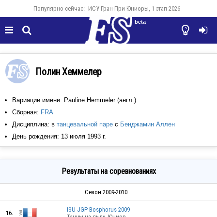
Популярно сейчас:
ИСУ Гран-При Юниоры, 1 этап 2026
beta




Полин Хеммелер
Вариации имени: Pauline Hemmeler (англ.)
Сборная:
FRA
Дисциплина: в
танцевальной паре
с
Бенджамин Аллен
День рождения: 13 июля 1993 г.
Результаты на соревнованиях
Сезон 2009-2010
ISU JGP Bosphorus 2009
16.
Танцы на льду, Юниор