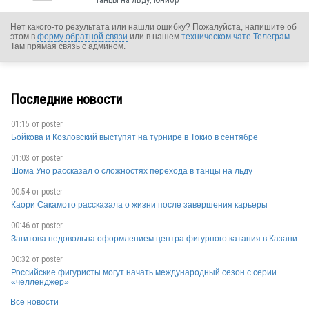
Нет какого-то результата или нашли ошибку? Пожалуйста, напишите об
этом в
форму обратной связи
или в нашем
техническом чате Телеграм
.
Там прямая связь с админом.
Последние новости
01:15 от
poster
Бойкова и Козловский выступят на турнире в Токио в сентябре
01:03 от
poster
Шома Уно рассказал о сложностях перехода в танцы на льду
00:54 от
poster
FRA
Каори Сакамото рассказала о жизни после завершения карьеры
00:46 от
poster
Загитова недовольна оформлением центра фигурного катания в Казани
00:32 от
poster
Российские фигуристы могут начать международный сезон с серии
«челленджер»
Все новости