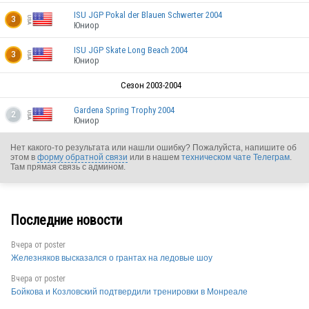
ISU JGP Pokal der Blauen Schwerter 2004
3
Юниор
ISU JGP Skate Long Beach 2004
3
Юниор
Сезон 2003-2004
Gardena Spring Trophy 2004
2
Юниор
USA
Нет какого-то результата или нашли ошибку? Пожалуйста, напишите об
этом в
форму обратной связи
или в нашем
техническом чате Телеграм
.
Там прямая связь с админом.
Последние новости
USA
Вчера от
poster
Железняков высказался о грантах на ледовые шоу
Вчера от
poster
Бойкова и Козловский подтвердили тренировки в Монреале
USA