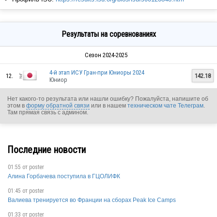
Результаты на соревнованиях
Сезон 2024-2025
4-й этап ИСУ Гран-при Юниоры 2024
12.
142.18
Юниор
Нет какого-то результата или нашли ошибку? Пожалуйста, напишите об
этом в
форму обратной связи
или в нашем
техническом чате Телеграм
.
Там прямая связь с админом.
Последние новости
01:55 от
poster
Алина Горбачева поступила в ГЦОЛИФК
01:45 от
poster
Валиева тренируется во Франции на сборах Peak Ice Camps
01:33 от
poster