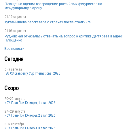
Плющенко оценил возвращение российских фигуристов на
международную арену
01:19 от
poster
Туктамышева рассказала о страхах после сталкинга
01:06 от
poster
JPN
Рудковская отказалась отвечать на вопрос о критике Дегтярева в адрес
Плющенко
Все новости
Сегодня
6–9 августа
ISU CS Cranberry Cup International 2026
Скоро
20–22 августа
ИСУ Гран-При Юниоры, 1 этап 2026
27–29 августа
ИСУ Гран-При Юниоры, 2 этап 2026
3–5 сентября
ИСУ Гран-При Юниоры, 3 этап 2026