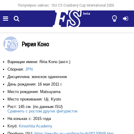
Популярно сейчас:
ISU CS Cranberry Cup International 2026
beta




Ририя Коно
Вариации имени: Riria Kono (англ.)
Сборная:
JPN
Дисциплина: женское одиночное
День рождения: 16 мая 2011 г.
Место рождения: Matsuyama
Место проживания: Uji, Kyoto
Рост: 145 см. (по данным ISU)
Сравнить с ростом других фигуристок
На коньках с: 2015 года
Клуб:
Kinoshita Academy
Профиль ISU:
https://results.isu.org/bios/isufs00120848.htm