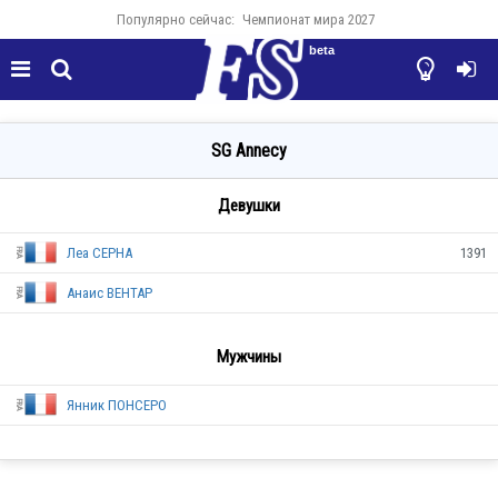
Популярно сейчас:
Чемпионат мира 2027
beta




SG Annecy
Девушки
Леа СЕРНА
1391
Анаис ВЕНТАР
Мужчины
Янник ПОНСЕРО
FRA
FRA