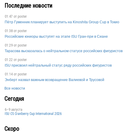
Последние новости
01:47 от
poster
Пётр Гуменник планирует выступить на Kinoshita Group Cup в Токио
01:38 от
poster
Российские юниоры выступят на этапе ISU Гран-при в Сиане
01:29 от
poster
FRA
Тарасова высказалась о нейтральном статусе российских фигуристов
01:22 от
poster
ISU присвоил нейтральный статус ряду российских фигуристов
01:14 от
poster
Энберт назвал важным возвращение Валиевой и Трусовой
Все новости
Сегодня
6–9 августа
ISU CS Cranberry Cup International 2026
Скоро