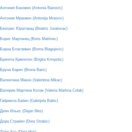
Антония Банович (Antonia Banovic)
Антония Мраович (Antonija Mraovic)
Беатрис Юратовац (Beatriz Juratovac)
Борис Мартинец (Boris Martinec)
Борна Благоевич (Borna Blagojevic)
Бригита Крмпотич (Brigita Krmpotic)
Бруна Барич (Bruna Baric)
Валентина Микач (Valentina Mikac)
Валерия Мартина Колак (Valeria Martina Colak)
Габриела Бабич (Gabrijela Babic)
Деян Ильес (Dejan Illes)
Дора Страбич (Dora Strabic)
Дора Хус (Dora Hus)