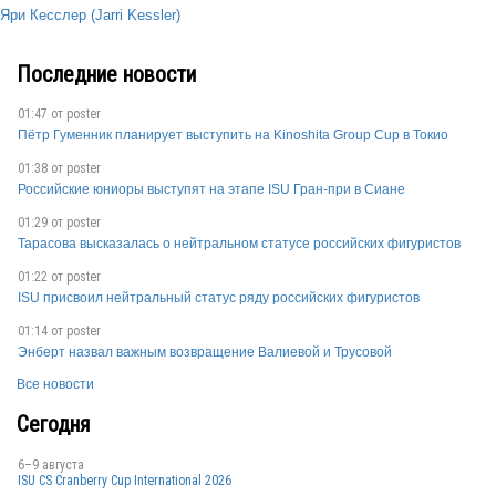
Яри Кесслер (Jarri Kessler)
Последние новости
01:47 от
poster
Пётр Гуменник планирует выступить на Kinoshita Group Cup в Токио
01:38 от
poster
Российские юниоры выступят на этапе ISU Гран-при в Сиане
01:29 от
poster
Тарасова высказалась о нейтральном статусе российских фигуристов
01:22 от
poster
ISU присвоил нейтральный статус ряду российских фигуристов
01:14 от
poster
Энберт назвал важным возвращение Валиевой и Трусовой
Все новости
Сегодня
6–9 августа
ISU CS Cranberry Cup International 2026