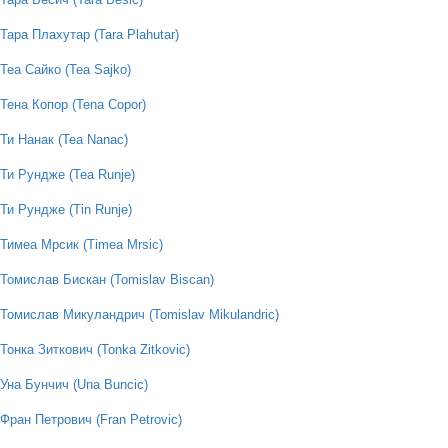
Тара Плахутар (Tara Plahutar)
Теа Сайко (Tea Sajko)
Тена Копор (Tena Copor)
Ти Нанак (Tea Nanac)
Ти Рундже (Tea Runje)
Ти Рундже (Tin Runje)
Тимеа Мрсик (Timea Mrsic)
Томислав Бискан (Tomislav Biscan)
Томислав Микуландрич (Tomislav Mikulandric)
Тонка Зиткович (Tonka Zitkovic)
Уна Бунчич (Una Buncic)
Фран Петрович (Fran Petrovic)