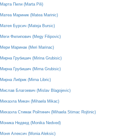
Марта Пили (Marta Pili)
Матеа Мариник (Matea Marinic)
Матея Бурсич (Mateja Bursic)
Меги Филипович (Megy Filipovic)
Мери Маринак (Meri Marinac)
Мирна Грубишич (Mirina Grubisic)
Мирна Грубишич (Mirna Grubisic)
Мирна Либрик (Mirna Libric)
Мислав Благоевич (Mislav Blagojevic)
Михаэла Микач (Mihaela Mikac)
Михаэла Стимак Ройтинич (Mihaela Stimac Rojtinic)
Моника Недвед (Monika Nedved)
Моня Алексич (Monia Aleksic)