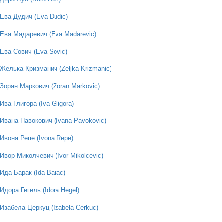
Ева Дудич (Eva Dudic)
Ева Мадаревич (Eva Madarevic)
Ева Сович (Eva Sovic)
Желька Кризманич (Zeljka Krizmanic)
Зоран Маркович (Zoran Markovic)
Ива Глигора (Iva Gligora)
Ивана Павокович (Ivana Pavokovic)
Ивона Репе (Ivona Repe)
Ивор Миколчевич (Ivor Mikolcevic)
Ида Барак (Ida Barac)
Идора Гегель (Idora Hegel)
Изабела Церкуц (Izabela Cerkuc)