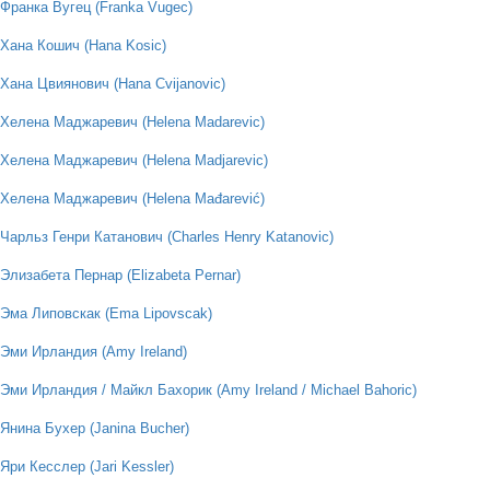
Франка Вугец (Franka Vugec)
Хана Кошич (Hana Kosic)
Хана Цвиянович (Hana Cvijanovic)
Хелена Маджаревич (Helena Madarevic)
Хелена Маджаревич (Helena Madjarevic)
Хелена Маджаревич (Helena Mađarević)
Чарльз Генри Катанович (Charles Henry Katanovic)
Элизабета Пернар (Elizabeta Pernar)
Эма Липовскак (Ema Lipovscak)
Эми Ирландия (Amy Ireland)
Эми Ирландия / Майкл Бахорик (Amy Ireland / Michael Bahoric)
Янина Бухер (Janina Bucher)
Яри Кесслер (Jari Kessler)