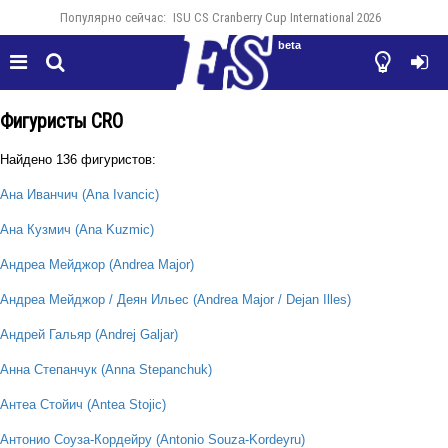
Популярно сейчас:
ISU CS Cranberry Cup International 2026
beta




Фигуристы CRO
Найдено 136 фигуристов:
Ана Иванчич (Ana Ivancic)
Ана Кузмич (Ana Kuzmic)
Андреа Мейджор (Andrea Major)
Андреа Мейджор / Деян Ильес (Andrea Major / Dejan Illes)
Андрей Гальяр (Andrej Galjar)
Анна Степанчук (Anna Stepanchuk)
Антеа Стойич (Antea Stojic)
Антонио Соуза-Кордейру (Antonio Souza-Kordeyru)