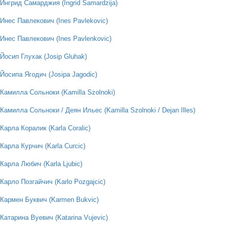
Ингрид Самарджия (Ingrid Samardzija)
Инес Павлекович (Ines Pavlekovic)
Инес Павлекович (Ines Pavlenkovic)
Йосип Глухак (Josip Gluhak)
Йосипа Ягодич (Josipa Jagodic)
Камилла Сольноки (Kamilla Szolnoki)
Камилла Сольноки / Деян Ильес (Kamilla Szolnoki / Dejan Illes)
Карла Коралик (Karla Coralic)
Карла Курчич (Karla Curcic)
Карла Любич (Karla Ljubic)
Карло Позгайчич (Karlo Pozgajcic)
Кармен Буквич (Karmen Bukvic)
Катарина Вуевич (Katarina Vujevic)