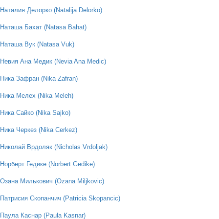
Наталия Делорко (Natalija Delorko)
Наташа Бахат (Natasa Bahat)
Наташа Вук (Natasa Vuk)
Невия Ана Медик (Nevia Ana Medic)
Ника Зафран (Nika Zafran)
Ника Мелех (Nika Meleh)
Ника Сайко (Nika Sajko)
Ника Черкез (Nika Cerkez)
Николай Врдоляк (Nicholas Vrdoljak)
Норберт Гедике (Norbert Gedike)
Озана Милькович (Ozana Miljkovic)
Патрисия Скопанчич (Patricia Skopancic)
Паула Каснар (Paula Kasnar)